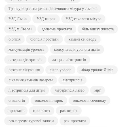
Трансуретральна резекція сечового міхура у Львові
УЗД Львів
УЗД нирок
УЗД сечового міхура
УЗД у Львові
аденома простати
біль внизу живота
біопсія
біопсія простати
камені сечоводу
консультація уролога
консультація уролога львів
лазерна дітотрипсія
лазерна літотрипсія
лазерне лікування
лікар уролог
лікар уролог Львів
ліквання каменів лазером
літотрипсія
літотрипсія для дітей
літотрипсія лазер
мрт
онкологія
онкологія нирок
онкологія сочоводу
простата
простатит
рак нирок
рак передміхурової залози
рак простати