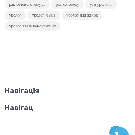
рак сечового міхура
рак сечоводу
узд урологія
уролог
уролог Львів
уролог для жінок
уролог львів консультація
Навігація
Навігац