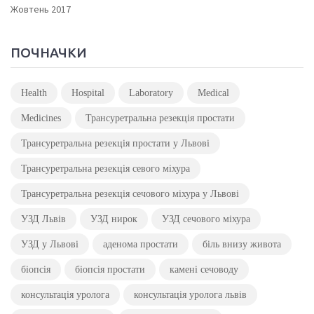
Жовтень 2017
ПОЧНАЧКИ
Health
Hospital
Laboratory
Medical
Medicines
Трансуретральна резекція простати
Трансуретральна резекція простати у Львові
Трансуретральна резекція севого міхура
Трансуретральна резекція сечового міхура у Львові
УЗД Львів
УЗД нирок
УЗД сечового міхура
УЗД у Львові
аденома простати
біль внизу живота
біопсія
біопсія простати
камені сечоводу
консультація уролога
консультація уролога львів