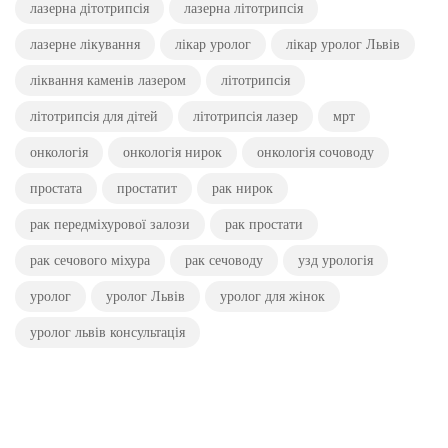
лазерна дітотрипсія
лазерна літотрипсія
лазерне лікування
лікар уролог
лікар уролог Львів
ліквання каменів лазером
літотрипсія
літотрипсія для дітей
літотрипсія лазер
мрт
онкологія
онкологія нирок
онкологія сочоводу
простата
простатит
рак нирок
рак передміхурової залози
рак простати
рак сечового міхура
рак сечоводу
узд урологія
уролог
уролог Львів
уролог для жінок
уролог львів консультація