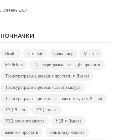
Жовтень 2017
ПОЧНАЧКИ
Health
Hospital
Laboratory
Medical
Medicines
Трансуретральна резекція простати
Трансуретральна резекція простати у Львові
Трансуретральна резекція севого міхура
Трансуретральна резекція сечового міхура у Львові
УЗД Львів
УЗД нирок
УЗД сечового міхура
УЗД у Львові
аденома простати
біль внизу живота