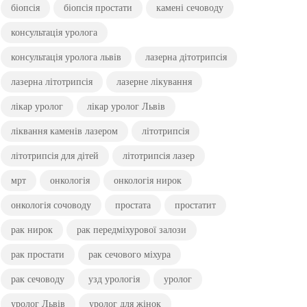
біопсія
біопсія простати
камені сечоводу
консультація уролога
консультація уролога львів
лазерна дітотрипсія
лазерна літотрипсія
лазерне лікування
лікар уролог
лікар уролог Львів
ліквання каменів лазером
літотрипсія
літотрипсія для дітей
літотрипсія лазер
мрт
онкологія
онкологія нирок
онкологія сочоводу
простата
простатит
рак нирок
рак передміхурової залози
рак простати
рак сечового міхура
рак сечоводу
узд урологія
уролог
уролог Львів
уролог для жінок