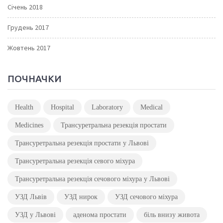
Січень 2018
Грудень 2017
Жовтень 2017
ПОЧНАЧКИ
Health
Hospital
Laboratory
Medical
Medicines
Трансуретральна резекція простати
Трансуретральна резекція простати у Львові
Трансуретральна резекція севого міхура
Трансуретральна резекція сечового міхура у Львові
УЗД Львів
УЗД нирок
УЗД сечового міхура
УЗД у Львові
аденома простати
біль внизу живота