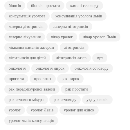
біопсія
біопсія простати
камені сечоводу
консультація уролога
консультація уролога львів
лазерна дітотрипсія
лазерна літотрипсія
лазерне лікування
лікар уролог
лікар уролог Львів
ліквання каменів лазером
літотрипсія
літотрипсія для дітей
літотрипсія лазер
мрт
онкологія
онкологія нирок
онкологія сочоводу
простата
простатит
рак нирок
рак передміхурової залози
рак простати
рак сечового міхура
рак сечоводу
узд урологія
уролог
уролог Львів
уролог для жінок
уролог львів консультація