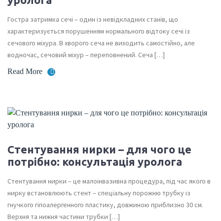
Гостра затримка сечі – один із невідкладних станів, що
характеризується порушенням нормального відтоку сечі із
сечового міхура. В хворого сеча не виходить самостійно, але
водночас, сечовий міхур – переповнений. Сеча […]
Read More
Стентування нирки – для чого це
потрібно: консультація уролога
Стентування нирки – це малоінвазивна процедура, під час якого в
нирку встановлюють стент – спеціальну порожню трубку із
гнучкого гіпоалергенного пластику, довжиною приблизно 30 см.
Верхня та нижня частини трубки […]