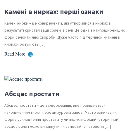
Камені в нирках: перші ознаки
Камені нирки – це конкременти, які утворилися в нирках в
результаті кристалізації солей із сечі. Це одна з найпоширеніших
форм сечокам’яної хвороби. Дуже часто під терміном «камені в
нирках» розуміють […]
Read More
Абсцес простати
Абсцес простати – це захворювання, яке проявляється
накопиченням гною і передміхуровій залозі. Часто виникає як
форма ускладнення простатиту чи інших інфекцій (вторинний
абсцес), але і може виникнути як самостійна патологія […]