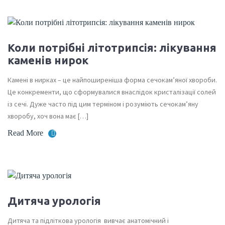
Коли потрібні літотрипсія: лікування
каменів нирок
Камені в нирках – це найпоширеніша форма сечокам’яної хвороби.
Це конкременти, що сформувалися внаслідок кристалізації солей
із сечі. Дуже часто під цим терміном і розуміють сечокам’яну
хворобу, хоч вона має […]
Read More
Дитяча урологія
Дитяча та підліткова урологія вивчає анатомічний і