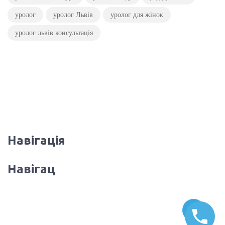
уролог
уролог Львів
уролог для жінок
уролог львів консультація
Навігація
Навігац
© 2022 Клініка Урології Каменів Нирок.