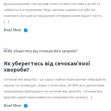
функціональний стан органів сечостатевої системи у дітей та
займається їх лікуванням. Якщо дитина скаржиться (або це
помічають батьки) на порушення сечовипускання (надто часте,
[…]
Read More
Як уберегтись від сечокам’яної
хвороби?
Сечокам’яна хвороба – це одна з найчастіших причин операцій на
нирках та сечоводах: згідно статистики, 30-45% всіх урологічних
захворювань припадають на сечокам’яну хворобу. Сечокам’яна
хвороба характерна наявністю конкрементів у різних […]
Read More