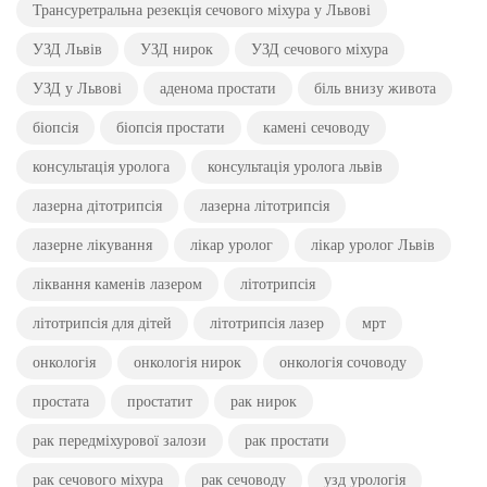
Трансуретральна резекція сечового міхура у Львові
УЗД Львів
УЗД нирок
УЗД сечового міхура
УЗД у Львові
аденома простати
біль внизу живота
біопсія
біопсія простати
камені сечоводу
консультація уролога
консультація уролога львів
лазерна дітотрипсія
лазерна літотрипсія
лазерне лікування
лікар уролог
лікар уролог Львів
ліквання каменів лазером
літотрипсія
літотрипсія для дітей
літотрипсія лазер
мрт
онкологія
онкологія нирок
онкологія сочоводу
простата
простатит
рак нирок
рак передміхурової залози
рак простати
рак сечового міхура
рак сечоводу
узд урологія