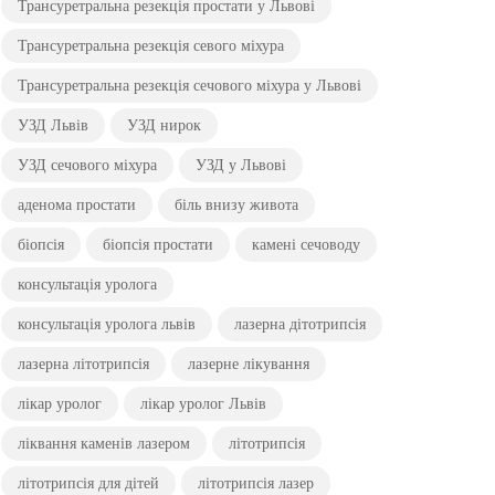
Трансуретральна резекція простати у Львові
Трансуретральна резекція севого міхура
Трансуретральна резекція сечового міхура у Львові
УЗД Львів
УЗД нирок
УЗД сечового міхура
УЗД у Львові
аденома простати
біль внизу живота
біопсія
біопсія простати
камені сечоводу
консультація уролога
консультація уролога львів
лазерна дітотрипсія
лазерна літотрипсія
лазерне лікування
лікар уролог
лікар уролог Львів
ліквання каменів лазером
літотрипсія
літотрипсія для дітей
літотрипсія лазер