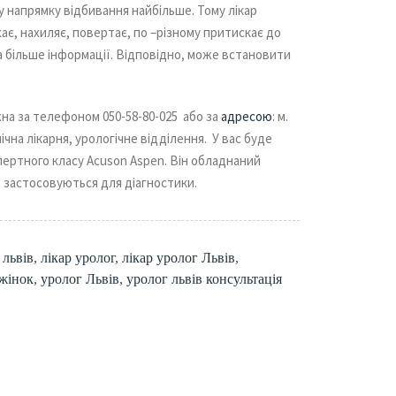
 напрямку відбивання найбільше. Тому лікар
ухає, нахиляє, повертає, по –різному притискає до
та більше інформації. Відповідно, може встановити
жна за телефоном 050-58-80-025 або за
адресою
: м.
нічна лікарня, урологічне відділення. У вас буде
ертного класу Acuson Aspen. Він обладнаний
 застосовуються для діагностики.
 львів
,
лікар уролог
,
лікар уролог Львів
,
 жінок
,
уролог Львів
,
уролог львів консультація