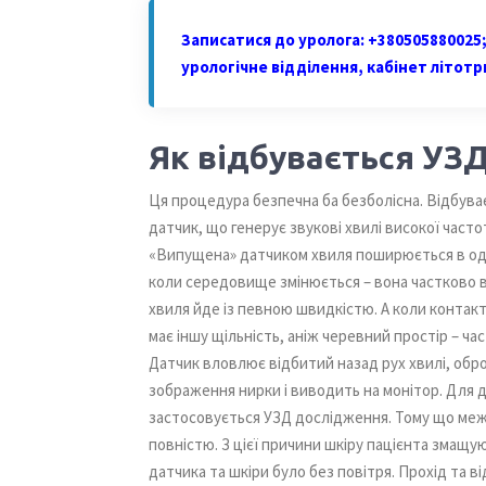
Записатися до уролога: +380505880025; 
урологічне відділення, кабінет літотр
Як відбувається УЗ
Ця процедура безпечна ба безболісна. Відбуває
датчик, що генерує звукові хвилі високої частот
«Випущена» датчиком хвиля поширюється в одн
коли середовище змінюється – вона частково в
хвиля йде із певною швидкістю. А коли контакту
має іншу щільність, аніж черевний простір – ча
Датчик вловлює відбитий назад рух хвилі, обр
зображення нирки і виводить на монітор. Для 
застосовується УЗД дослідження. Тому що меж
повністю. З цієї причини шкіру пацієнта змащу
датчика та шкіри було без повітря. Прохід та 