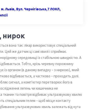
м. Львів, Вул. Чернігівська,7 ЛОКЛ,
ипсії
Д нирок
ться вона так: лікар використовує спеціальний
и. Цей же датчик ці самі хвилі і сприймає.
орідному середовищі із стабільною швидкістю. А
ідбивається. Тобто, крізь черевну порожнину
є із органом (в даному випадку – з ниркою), який
стково відбивається, а частково – проходить далі.
обляє сигнал, а комп’ютер перетворює його в
дослідження легень чи кишечника не
а тканин та повітря відбиває ультразвукову хвилю
ють спеціальним гелем – щоб місце контакту
відбивання ультразвукових хвиль залежать від кута