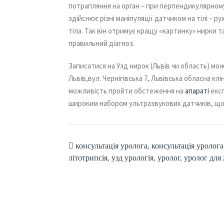
потрапляння на орган – при перпендикулярному
здійснює різні маніпуляції датчиком на тілі – р
тіла. Так він отримує кращу «картинку» нирки 
правильний діагноз.
Записатися на Узд нирок (Львів чи область) мо
Львів,вул. Чернігівська 7, Львівська обласна клі
можливість пройти обстеження на
апараті
експ
широким набором ультразвукових датчиків, що
консультація уролога
,
консультація уролога
літотрипсія
,
узд урологія
,
уролог
,
уролог для