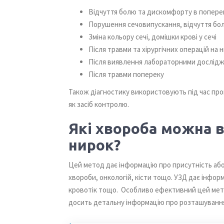
Відчуття болю та дискомфорту в попере
Порушення сечовипускання, відчуття бол
Зміна кольору сечі, домішки крові у сечі
Після травми та хірургічних операцій на 
Після виявлення лабораторними дослідже
Після травми попереку
Також діагностику використовують під час пр
як засіб контролю.
Які хвороба можна 
нирок?
Цей метод дає інформацію про присутність або
хвороби, онкологій, кісти тощо. УЗД дає інфор
кровотік тощо. Особливо ефективний цей мето
досить детальну інформацію про розташування к