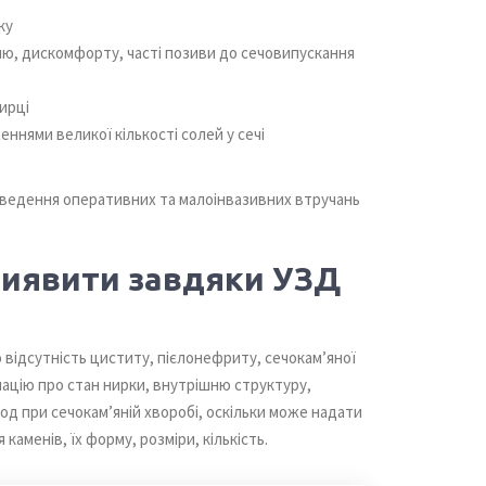
ку
ю, дискомфорту, часті позиви до сечовипускання
нирці
ннями великої кількості солей у сечі
оведення оперативних та малоінвазивних втручань
виявити завдяки УЗД
 відсутність циститу, пієлонефриту, сечокам’яної
мацію про стан нирки, внутрішню структуру,
д при сечокам’яній хворобі, оскільки може надати
аменів, їх форму, розміри, кількість.