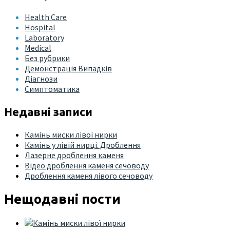
Health Care
Hospital
Laboratory
Medical
Без рубрики
Демонстрація Випадків
Діагнози
Симптоматика
Недавні записи
Камінь миски лівої нирки
Камінь у лівій нирці. Дроблення
Лазерне дроблення каменя
Відео дроблення каменя сечоводу
Дроблення каменя лівого сечоводу
Нещодавні пости