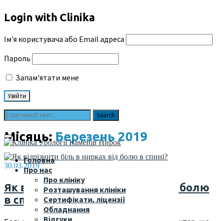
Login with Clinika
Ім'я користувача або Email адреса
Пароль
Запам'ятати мене
Місяць:
Березень 2019
Головна
30.03.2019
Про нас
Про клініку
Як відрізнити біль в нирках від болю
Розташування клініки
в спині?
Сертифікати, ліцензії
Обладнання
Відгуки