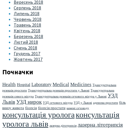
Вересень 2018
Серпень 2018
Липень 2018
Червень 2018
Травень 2018
Квітень 2018
Березень 2018
Лютий 2018
Січень 2018
Грудень 2017
Жовтень 2017
Почначки
Health
Medical
Medicines
Laboratory
Hospital
Трансуретральна
резекція простати
Трансуретральна резекція простати у Львові
Трансуретральна
УЗД
резекція севого міхура
Трансуретральна резекція сечового міхура у Львові
Львів
УЗД нирок
біль
УЗД сечового міхура
УЗД у Львові
аденома простати
внизу живота
біопсія
біопсія простати
камені сечоводу
консультація уролога
консультація
уролога львів
лазерна літотрипсія
лазерна дітотрипсія