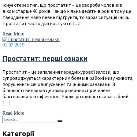
Існує стереотип, що простатит – це хвороба чоловіків
віком старше 40 років. І якщо кілька десятків років тому це
твердження мало певне підґрунтя, то зараз ситуація інша.
Простатит часто діагностують […]
Read More
01.03.2019
Простатит: перші ознаки
Простатит – це запалення передміхурової залози, що
супроводжується характерним болем в районі низу живота,
порушенням сечовипускання та іншими ознаками. В
більшості випадків це захворювання спричинене
бактеріальною інфекцією. Рідше розвивається застійний
[…]
Read More
Категорії