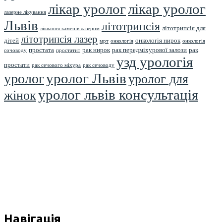
лікар уролог
лікар уролог
лазерне лікування
Львів
літотрипсія
літотрипсія для
ліквання каменів лазером
літотрипсія лазер
дітей
онкологія нирок
мрт
онкологія
онкологія
простата
рак нирок
рак передміхурової залози
рак
сочоводу
простатит
узд урологія
простати
рак сечового міхура
рак сечоводу
уролог Львів
уролог
уролог для
уролог львів консультація
жінок
Навігація