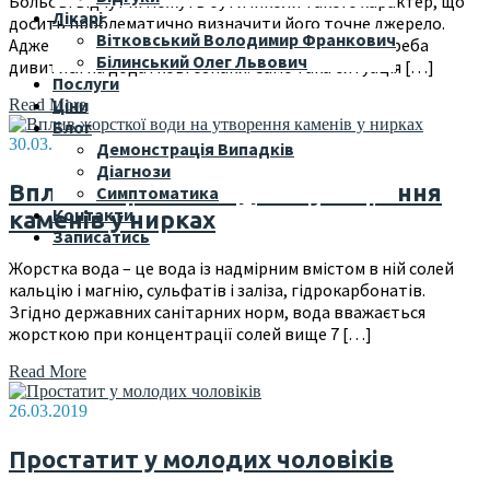
Больові відчуття можуть бути інколи такого характер, що
Лікарі
досить проблематично визначити його точне джерело.
Вітковський Володимир Франкович
Адже схожа локалізація може вводити в оману і треба
Білинський Олег Львович
дивитися на додаткові ознаки. Саме така ситуація […]
Послуги
Ціни
Read More
Блог
30.03.2019
Демонстрація Випадків
Діагнози
Вплив жорсткої води на утворення
Симптоматика
Контакти
каменів у нирках
Записатись
Жорстка вода – це вода із надмірним вмістом в ній солей
кальцію і магнію, сульфатів і заліза, гідрокарбонатів.
Згідно державних санітарних норм, вода вважається
жорсткою при концентрації солей вище 7 […]
Read More
26.03.2019
Простатит у молодих чоловіків