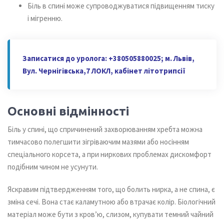
Біль в спині може супроводжуватися підвищенням тиску
і мігренню.
Записатися до уролога: +380505880025; м. Львів,
Вул. Чернігівська,7 ЛОКЛ, кабінет літотрипсії
Основні відмінності
Біль у спині, що спричинений захворюванням хребта можна
тимчасово полегшити зігріваючим мазями або носінням
спеціального корсета, а при ниркових проблемах дискомфорт
подібним чином не усунути.
Яскравим підтвердженням того, що болить нирка, а не спина, є
зміна сечі. Вона стає каламутною або втрачає колір. Біологічний
матеріал може бути з кров’ю, слизом, купувати темний чайний