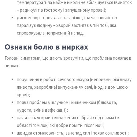
температура тіла майже ніколи не збільшується (виняток
– радикуліт в гострому і запущеному прояві);
дискомфорт проявляється різко, і на час повністю
паралізує людину – хворий застигає в тій позі, яка
спровокувала неприємний напад.
Ознаки болю в нирках
Головні симптоми, що дають зрозуміти, що проблема полягає в
нирках:
порушення в роботі сечового міхура (неприємні різі внизу
живота, хворобливі випусканням сечі, іноді з домішкою
крові);
поява проблем з шлунком і кишечником (блювота,
нудота, зміна дефекації);
наявність яскраво виражених набряків під очима і в
області гомілок, які добре помітні після ночі;
швидка стомлюваність, занепад сил і поява сонливості;