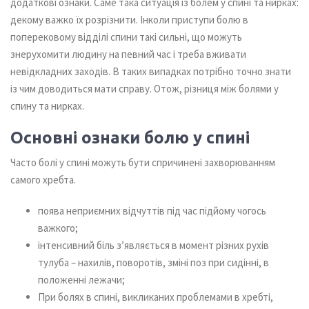
додаткові ознаки. Саме така ситуація із болем у спині та нирках:
декому важко їх розрізнити. Інколи приступи болю в
поперековому відділі спини такі сильні, що можуть
знерухомити людину на певний час і треба вживати
невідкладних заходів. В таких випадках потрібно точно знати
із чим доводиться мати справу. Отож, різниця між болями у
спину та нирках.
Основні ознаки болю у спині
Часто болі у спині можуть бути спричинені захворюванням
самого хребта.
поява неприємних відчуттів під час підйому чогось
важкого;
інтенсивний біль з’являється в момент різних рухів
тулуба – нахилів, поворотів, зміні поз при сидінні, в
положенні лежачи;
При болях в спині, викликаних проблемами в хребті,