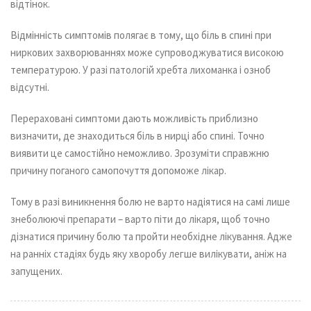
відтінок.
Відмінність симптомів полягає в тому, що біль в спині при
ниркових захворюваннях може супроводжуватися високою
температурою. У разі патологій хребта лихоманка і озноб
відсутні.
Перераховані симптоми дають можливість приблизно
визначити, де знаходиться біль в нирці або спині. Точно
виявити це самостійно неможливо. Зрозуміти справжню
причину поганого самопочуття допоможе лікар.
Тому в разі виникнення болю не варто надіятися на самі лише
знеболюючі препарати – варто піти до лікаря, щоб точно
дізнатися причину болю та пройти необхідне лікування. Адже
на ранніх стадіях будь яку хворобу легше вилікувати, аніж на
запущених.