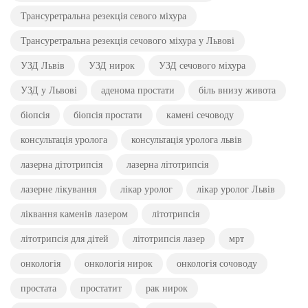
Трансуретральна резекція севого міхура
Трансуретральна резекція сечового міхура у Львові
УЗД Львів
УЗД нирок
УЗД сечового міхура
УЗД у Львові
аденома простати
біль внизу живота
біопсія
біопсія простати
камені сечоводу
консультація уролога
консультація уролога львів
лазерна дітотрипсія
лазерна літотрипсія
лазерне лікування
лікар уролог
лікар уролог Львів
ліквання каменів лазером
літотрипсія
літотрипсія для дітей
літотрипсія лазер
мрт
онкологія
онкологія нирок
онкологія сочоводу
простата
простатит
рак нирок