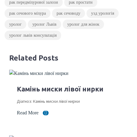
рак передміхурової залози
рак простати
рак сечового міхура
рак сечоводу
узд урологія
уролог
уролог Львів
уролог для жінок
уролог львів консультація
Related Posts
Камінь миски лівої нирки
Діагноз: Камінь миски лівої нирки
Read More