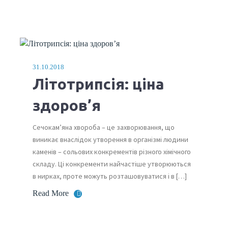
31.10.2018
Літотрипсія: ціна
здоров’я
Сечокам’яна хвороба – це захворювання, що
виникає внаслідок утворення в організмі людини
каменів – сольових конкрементів різного хімічного
складу. Ці конкременти найчастіше утворюються
в нирках, проте можуть розташовуватися і в […]
Read More