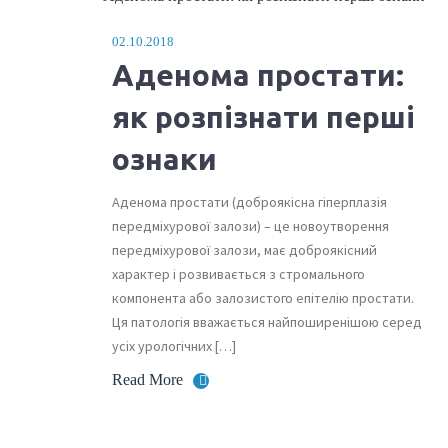
02.10.2018
Аденома простати:
як розпізнати перші
ознаки
Аденома простати (доброякісна гіперплазія
передміхурової залози) – це новоутворення
передміхурової залози, має доброякісний
характер і розвивається з стромального
компонента або залозистого епітелію простати.
Ця патологія вважається найпоширенішою серед
усіх урологічних […]
Read More