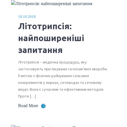
10.10.2018
Літотрипсія:
найпоширеніші
запитання
Літотрипсія – медична процедура, яку
застосовують при лікуванні сечокам’яної хвороби.
Її метою є фізичне руйнування сольових
конкрементів у нирках, сечоводах та сечовому
міхурі. Вона є сучасним та ефективним методом.
Проте […]
Read More