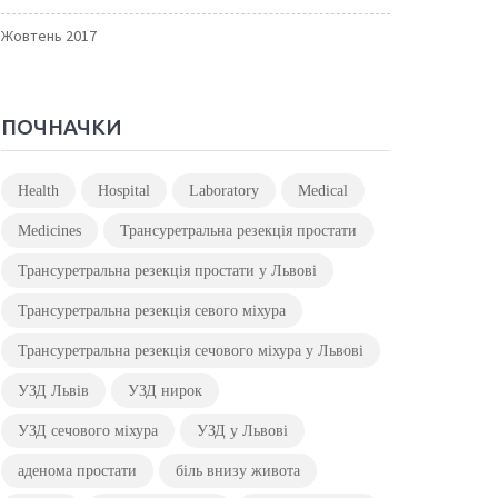
Жовтень 2017
ПОЧНАЧКИ
Health
Hospital
Laboratory
Medical
Medicines
Трансуретральна резекція простати
Трансуретральна резекція простати у Львові
Трансуретральна резекція севого міхура
Трансуретральна резекція сечового міхура у Львові
УЗД Львів
УЗД нирок
УЗД сечового міхура
УЗД у Львові
аденома простати
біль внизу живота