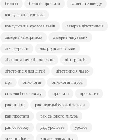
біопсія
біопсія простати
камені сечоводу
консультація уролога
консультація уролога львів
лазерна дітотрипсія
лазерна літотрипсія
лазерне лікування
лікар уролог
лікар уролог Львів
ліквання каменів лазером
літотрипсія
літотрипсія для дітей
літотрипсія лазер
мрт
онкологія
онкологія нирок
онкологія сочоводу
простата
простатит
рак нирок
рак передміхурової залози
рак простати
рак сечового міхура
рак сечоводу
узд урологія
уролог
уролог Львів
уролог для жінок