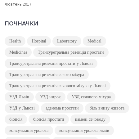
Жовтень 2017
ПОЧНАЧКИ
Health
Hospital
Laboratory
Medical
Medicines
Трансуретральна резекція простати
Трансуретральна резекція простати у Львові
Трансуретральна резекція севого міхура
Трансуретральна резекція сечового міхура у Львові
УЗД Львів
УЗД нирок
УЗД сечового міхура
УЗД у Львові
аденома простати
біль внизу живота
біопсія
біопсія простати
камені сечоводу
консультація уролога
консультація уролога львів