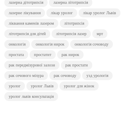
лазерна дітотрипсія
лазерна літотрипсія
лазерне лікування
лікар уролог
лікар уролог Львів
ліквання каменів лазером
літотрипсія
літотрипсія для дітей
літотрипсія лазер
мрт
онкологія
онкологія нирок
онкологія сочоводу
простата
простатит
рак нирок
рак передміхурової залози
рак простати
рак сечового міхура
рак сечоводу
узд урологія
уролог
уролог Львів
уролог для жінок
уролог львів консультація