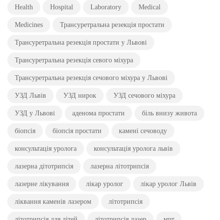
Health
Hospital
Laboratory
Medical
Medicines
Трансуретральна резекція простати
Трансуретральна резекція простати у Львові
Трансуретральна резекція севого міхура
Трансуретральна резекція сечового міхура у Львові
УЗД Львів
УЗД нирок
УЗД сечового міхура
УЗД у Львові
аденома простати
біль внизу живота
біопсія
біопсія простати
камені сечоводу
консультація уролога
консультація уролога львів
лазерна дітотрипсія
лазерна літотрипсія
лазерне лікування
лікар уролог
лікар уролог Львів
ліквання каменів лазером
літотрипсія
літотрипсія для дітей
літотрипсія лазер
мрт