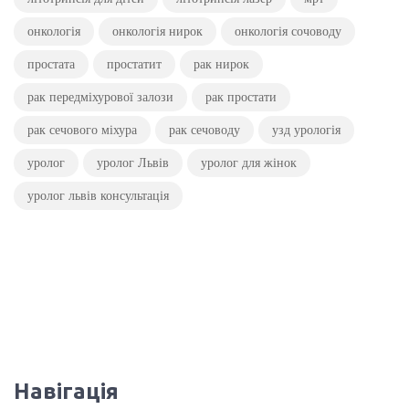
онкологія
онкологія нирок
онкологія сочоводу
простата
простатит
рак нирок
рак передміхурової залози
рак простати
рак сечового міхура
рак сечоводу
узд урологія
уролог
уролог Львів
уролог для жінок
уролог львів консультація
Навігація