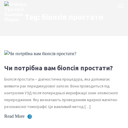
Tag: біопсія простати
Чи потрібна вам біопсія простати?
Біопсія простати – діагностична процедура, яка допомагає
виявити рак передміхурової залози. Вона проводиться під
контролем УЗД після попередньої верифікації зони злоякісного
переродження. Яку визначають проведенням ядерної магнітно-
резонансної томографії. Це важливий метод […]
Read More