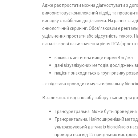
Адже рак простати можна діагностувати з допо
використовує комплексний підхід та проводить
випадку є найбільш доцільними. На ранніх стаді
онкологічний скринінг. Обов’язковим є ректал
ущільнення простати або відсутність такого. Н
є аналіз крові на визначення рівня ПСА (проста
кількість антигена вище норми 4 нг/ мл
дані візуалізуючих методів досліджень 
пацієнт знаходиться в групі ризику розв
– є підстава проводити мультифокальну біопсі
В залежності від способу забору тканин для до
Трансуретральна. Може бути проведена 
Трансректальна. Найпоширеніший метод б
ультразвуковий датчик із біопсійною нас
проводиться від 12 прицільних вистрілів 