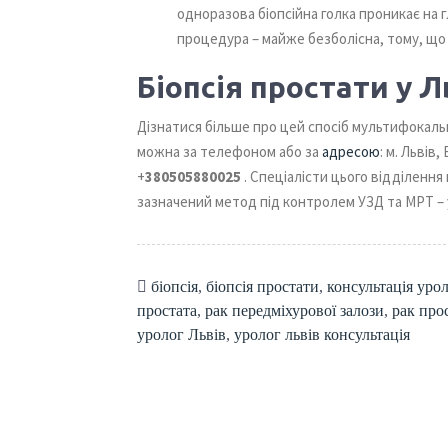
одноразова біопсійна голка проникає на г
процедура – майже безболісна, тому, що
Біопсія простати у Л
Дізнатися більше про цей спосіб мультифокальн
можна за телефоном або за
адресою
: м. Львів
+
380505880025
. Спеціалісти цього відділення
зазначений метод під контролем УЗД та МРТ – 
біопсія
,
біопсія простати
,
консультація уро
простата
,
рак передміхурової залози
,
рак про
уролог Львів
,
уролог львів консультація