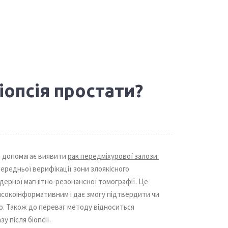
іопсія простати?
ка допомагає виявити
рак передміхурової залози.
ередньої верифікації зони злоякісного
ерної магнітно-резонансної томографії. Це
исокоінформативним і дає змогу підтвердити чи
ю. Також до переваг методу відноситься
у після біопсії.