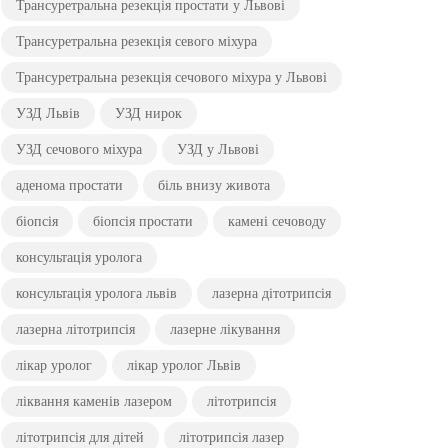
Трансуретральна резекція простати у Львові
Трансуретральна резекція севого міхура
Трансуретральна резекція сечового міхура у Львові
УЗД Львів
УЗД нирок
УЗД сечового міхура
УЗД у Львові
аденома простати
біль внизу живота
біопсія
біопсія простати
камені сечоводу
консультація уролога
консультація уролога львів
лазерна дітотрипсія
лазерна літотрипсія
лазерне лікування
лікар уролог
лікар уролог Львів
ліквання каменів лазером
літотрипсія
літотрипсія для дітей
літотрипсія лазер