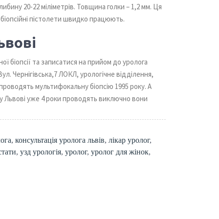
либину 20-22 міліметрів. Товщина голки – 1,2 мм. Ця
 біопсійні пістолети швидко працюють.
ьвові
ої біопсії та записатися на прийом до уролога
, Вул. Чернігівська,7 ЛОКЛ, урологічне відділення,
 проводять мультифокальну біопсію 1995 року. А
у Львові уже 4 роки проводять виключно вони
лога
,
консультація уролога львів
,
лікар уролог
,
стати
,
узд урологія
,
уролог
,
уролог для жінок
,