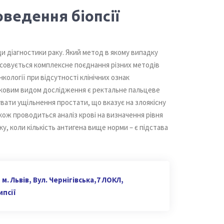
оведення біопсії
ди діагностики раку. Який метод в якому випадку
тосовується комплексне поєднання різних методів
нкології при відсутності клінічних ознак
язковим видом дослідження є ректальне пальцеве
вати ущільнення простати, що вказує на злоякісну
акож проводиться аналіз крові на визначення рівня
у, коли кількість антигена вище норми – є підстава
м. Львів, Вул. Чернігівська,7 ЛОКЛ,
ипсії