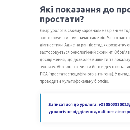
Які показання до пр
простати?
Лікар уролог в своєму «арсенал» має різні мето
застосовувати – визначає саме він. Часто зас
діагностики. Адже на ранніх стадіях розвитку о
застосовується онкологічний скринінг. Обов’
дослідження, що дозволяє виявити та локалізу
пухлину. Або констатувати його відсутність. Т
ПСА (простатоспецифічного антигена). У випадк
проводити мультифокальну біопсію.
Записатися до уролога: +380505880025; 
урологічне відділення, кабінет літотр