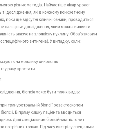
могою різних методів. Найчастіше лікар уролог
 ті дослідження, які в кожному конкретному
ях, поки ще відсутні клінічні ознаки, проводиться
ьне пальцеве дослідження, яким можна виявити
аявність вказує на злоякісну пухлину. Обов’язковим
тоспецифічного антигена). У випадку, коли:
вказують на можливу онкологію
итку раку простати
ю.
слідження, біопсія може бути таких видів:
при трануретральній біопсії резектоскопом
іопсії. В пряму кишку пацієнта вводиться
адкою. Далі спеціальним біопсійним пістолет
по потрібних точках. Під часу вистрілу спеціальна