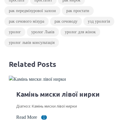
простата
простатит
рак нирок
рак передміхурової залози
рак простати
рак сечового міхура
рак сечоводу
узд урологія
уролог
уролог Львів
уролог для жінок
уролог львів консультація
Related Posts
Камінь миски лівої нирки
Діагноз: Камінь миски лівої нирки
Read More