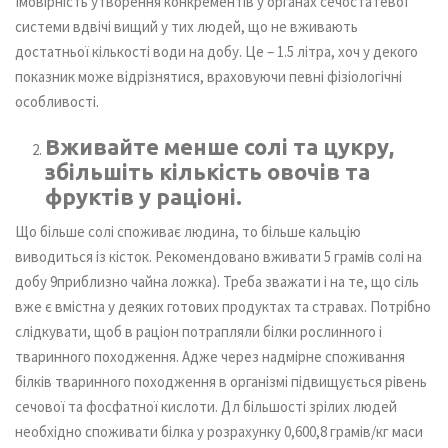
Імовірність утворення конкрементів у органах сечостатевої
системи вдвічі вищий у тих людей, що не вживають
достатньої кількості води на добу. Це – 1.5 літра, хоч у декого
показник може відрізнятися, враховуючи певні фізіологічні
особливості.
Вживайте менше солі та цукру,
збільшіть кількість овочів та
фруктів у раціоні.
Що більше солі споживає людина, то більше кальцію
виводиться із кісток. Рекомендовано вживати 5 грамів солі на
добу 9приблизно чайна ложка). Треба зважати і на те, що сіль
вже є вмістна у деяких готових продуктах та стравах. Потрібно
слідкувати, щоб в раціон потрапляли білки рослинного і
тваринного походження. Адже через надмірне споживання
білків тваринного походження в організмі підвищується рівень
сечової та фосфатної кислоти. Дл більшості зрілих людей
необхідно споживати білка у розрахунку 0,600,8 грамів/кг маси