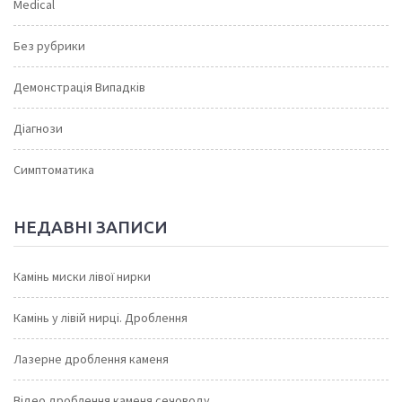
Medical
Без рубрики
Демонстрація Випадків
Діагнози
Симптоматика
НЕДАВНІ ЗАПИСИ
Камінь миски лівої нирки
Камінь у лівій нирці. Дроблення
Лазерне дроблення каменя
Відео дроблення каменя сечоводу