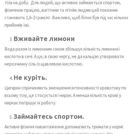
тіла на добу. Для людей, що активно займаються спортом,
фізичною працею, вагітним та літнім людям цей показник
становить 1,6-2 грам/кг. Важливо, щоб білок був під час кількох
прийомів їжі.
Вживайте лимони
Вода разом із лимонним соком збільшує кількість лимонної
кислоти в сечі. А це, в свою чергу, не да кальцію утворювати
нерозчинну сіль із щавлевою кислотою.
Не куріть.
Цигарки спричиняють зменшення інтенсивності кровотоку по
всьому тілу, це стосується і нирок. А менша кількість крові у
нирках погіршує їх роботу.
Займайтесь спортом.
Активні фізичні навантаження допомагають тримати у нормі