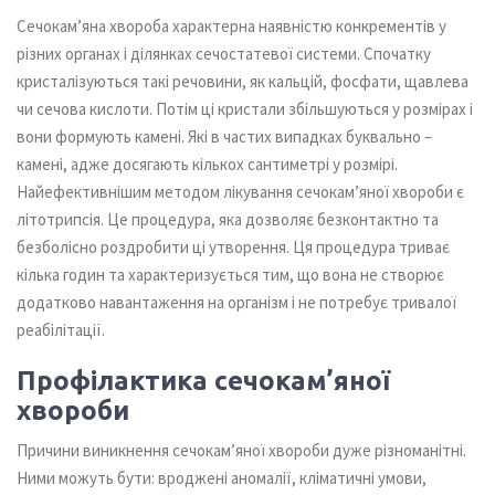
Сечокам’яна хвороба характерна наявністю конкрементів у
різних органах і ділянках сечостатевої системи. Спочатку
кристалізуються такі речовини, як кальцій, фосфати, щавлева
чи сечова кислоти. Потім ці кристали збільшуються у розмірах і
вони формують камені. Які в частих випадках буквально –
камені, адже досягають кількох сантиметрі у розмірі.
Найефективнішим методом лікування сечокам’яної хвороби є
літотрипсія. Це процедура, яка дозволяє безконтактно та
безболісно роздробити ці утворення. Ця процедура триває
кілька годин та характеризується тим, що вона не створює
додатково навантаження на організм і не потребує тривалої
реабілітації.
Профілактика сечокам’яної
хвороби
Причини виникнення сечокам’яної хвороби дуже різноманітні.
Ними можуть бути: вроджені аномалії, кліматичні умови,