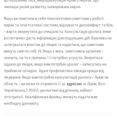
артеріальний тиск, мікроциркуляцію крові у нирках. Що
зменшує ризик розвитку захворювань нирок.
Якщо ви помітили в себе пені негативні симптоми у роботі
нирок та сечотсатевої системи, відчуваєте дискомфорт та біль
– варто звернутися до спеціаліста. Консультація уролога зніме
всі питання і дасть інформацію для подальших дій. Важливо не
затягувати із візитом до лікаря та надіятися, що симптоми
минуть самі по собі. Ні. Якщо є якісь симптоми в організмі –
значить, на те є причина. І її потрібно усунути. Зверніться
одразу до лікаря, якщо вам потрібен уролог – записатись на
прийом не складно. Адже профілактика завжди краща від
лікування. Якщо вам потрібна консультація уролога – Львів чи
область – ви можете отримати її за
адресою
: м. Львів, Вул.
Чернігівська,7 ЛОКЛ, урологічне відділення, кабінет
літотрипсії. Кваліфіковані фахівці зможуть надати вам
необхідну допомогу.