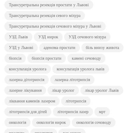
Трансуретральна резекція простати у Львові
Трансуретральна резекція севого міхура
Трансуретральна резекція сечового міхура у Львові
УЗД Львів
УЗД нирок
УЗД сечового міхура
УЗД у Львові
аденома простати
біль внизу живота
біопсія
біопсія простати
камені сечоводу
консультація уролога
консультація уролога львів
лазерна дітотрипсія
лазерна літотрипсія
лазерне лікування
лікар уролог
лікар уролог Львів
ліквання каменів лазером
літотрипсія
літотрипсія для дітей
літотрипсія лазер
мрт
онкологія
онкологія нирок
онкологія сочоводу