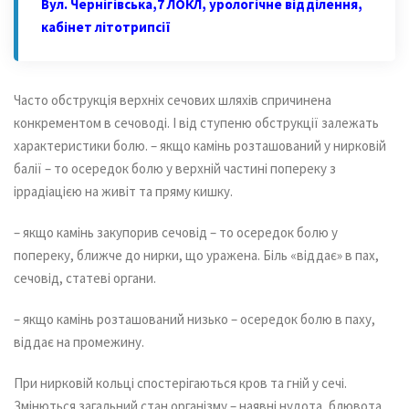
Вул. Чернігівська,7 ЛОКЛ, урологічне відділення,
кабінет літотрипсії
Часто обструкція верхніх сечових шляхів спричинена
конкрементом в сечоводі. І від ступеню обструкції залежать
характеристики болю.
– якщо камінь розташований у нирковій
балії – то осередок болю у верхній частині попереку з
іррадіацією на живіт та пряму кишку.
– якщо камінь закупорив сечовід – то осередок болю у
попереку, ближче до нирки, що уражена. Біль «віддає» в пах,
сечовід, статеві органи.
– якщо камінь розташований низько – осередок болю в паху,
віддає на промежину.
При нирковій кольці спостерігаються кров та гній у сечі.
Змінються загальний стан організму – наявні нудота, блювота,