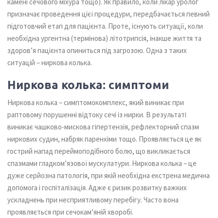
камені сечового міхура тощо). Як правило, коли лікар уролог
призначає проведення цієї процедури, передбачається певний
підготовчий етап для пацієнта. Проте, існують ситуації, коли
необхідна ургентна (термінова) літотрипсія, інакше життя та
здоров’я пацієнта опиниться під загрозою. Одна з таких
ситуацій – ниркова колька.
Ниркова колька: симптоми
Ниркова колька – симптомокомплекс, який виникає при
раптовому порушенні відтоку сечі із нирки. В результаті
виникає чашково-мискова гіпертензія, рефлекторний спазм
ниркових судин, набряк паренхіми тощо. Проявляється це як
гострий напад переймоподібного болю, що викликається
спазмами гладком’язової мускулатури. Ниркова колька – це
дуже серйозна патологія, при якій необхідна екстрена медична
допомога і госпіталізація. Адже є ризик розвитку важких
ускладнень при несприятливому перебігу. Часто вона
проявляється при сечокам’яній хворобі.