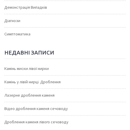
Демонстрація Випадків
Діагнози
Симптоматика
НЕДАВНІ ЗАПИСИ
Камінь миски лівої нирки
Камінь у лівій нирці. Дроблення
Лазерне дроблення каменя
Відео дроблення каменя сечоводу
Дроблення каменя лівого сечоводу