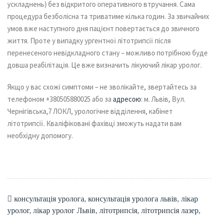
ускладнень) без відкритого оперативного втручання. Сама
процедура безболісна та триватиме кілька годин. За звичайних
умов вже наступного дня пацієнт повертається до звичного
життя. Проте у випадку ургентної літотрипсії після
перенесеного невідкладного стану – можливо потрібною буде
довша реабілітація. Це вже визначить лікуючий лікар уролог.
Якщо у вас схожі симптоми – не зволікайте, звертайтесь за
телефоном +380505880025 або за
адресою
: м. Львів, Вул.
Чернігівська,7 ЛОКЛ, урологічне відділення, кабінет
літотрипсії. Кваліфіковані фахівці зможуть надати вам
необхідну допомогу.
консультація уролога
,
консультація уролога львів
,
лікар
уролог
,
лікар уролог Львів
,
літотрипсія
,
літотрипсія лазер
,