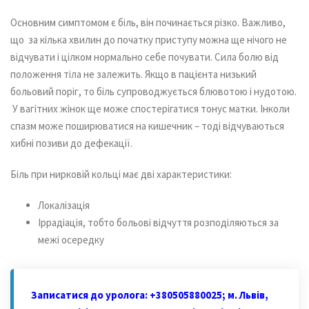
Основним симптомом є біль, він починається різко. Важливо,
що за кілька хвилин до початку приступу можна ще нічого не
відчувати і цілком нормально себе почувати. Сила болю від
положення тіла не залежить. Якщо в пацієнта низький
больовий поріг, то біль супроводжується блювотою і нудотою.
У вагітних жінок ще може спостерігатися тонус матки. Інколи
спазм може поширюватися на кишечник – тоді відчуваються
хибні позиви до дефекації.
Біль при нирковій кольці має дві характеристики:
Локалізація
Іррадіація, тобто больові відчуття розподіляються за
межі осередку
Записатися до уролога: +380505880025; м. Львів,