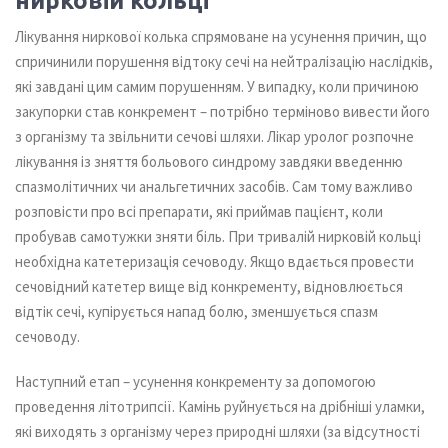
нирковій кольці
Лікування ниркової колька спрямоване на усунення причин, що
спричинили порушення відтоку сечі на нейтралізацію наслідків,
які завдані цим самим порушенням. У випадку, коли причиною
закупорки став конкремент – потрібно терміново вивести його
з організму та звільнити сечові шляхи. Лікар уролог розпочне
лікування із зняття больового синдрому завдяки введенню
спазмолітичних чи анальгетичних засобів. Сам тому важливо
розповісти про всі препарати, які приймав пацієнт, коли
пробував самотужки зняти біль. При тривалій нирковій кольці
необхідна катетеризація сечоводу. Якщо вдається провести
сечовідний катетер вище від конкременту, відновлюється
відтік сечі, купірується напад болю, зменшується спазм
сечоводу.
Наступний етап – усунення конкременту за допомогою
проведення літотрипсії. Камінь руйнується на дрібніші уламки,
які виходять з організму через природні шляхи (за відсутності