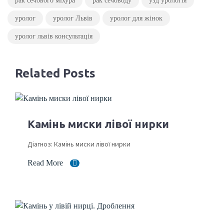
рак сечового міхура
рак сечоводу
узд урологія
уролог
уролог Львів
уролог для жінок
уролог львів консультація
Related Posts
Камінь миски лівої нирки
Діагноз: Камінь миски лівої нирки
Read More