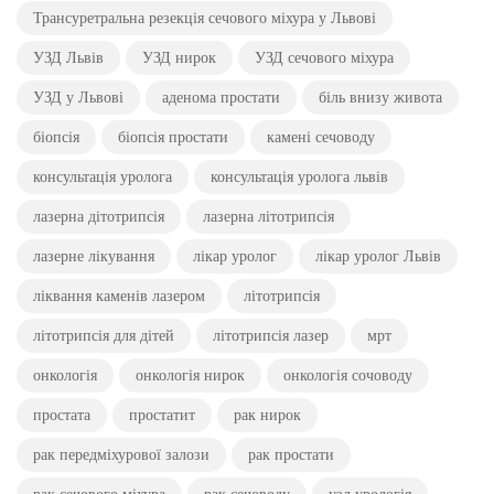
Трансуретральна резекція сечового міхура у Львові
УЗД Львів
УЗД нирок
УЗД сечового міхура
УЗД у Львові
аденома простати
біль внизу живота
біопсія
біопсія простати
камені сечоводу
консультація уролога
консультація уролога львів
лазерна дітотрипсія
лазерна літотрипсія
лазерне лікування
лікар уролог
лікар уролог Львів
ліквання каменів лазером
літотрипсія
літотрипсія для дітей
літотрипсія лазер
мрт
онкологія
онкологія нирок
онкологія сочоводу
простата
простатит
рак нирок
рак передміхурової залози
рак простати