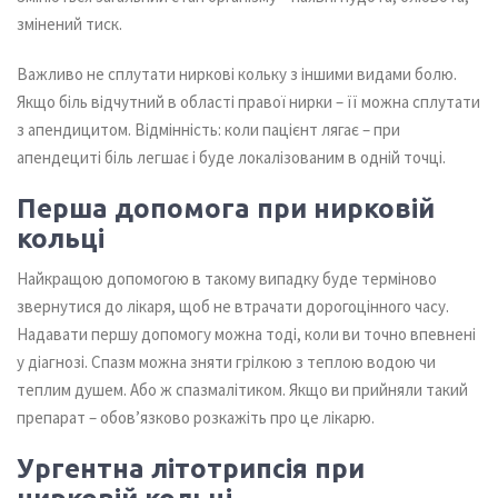
змінений тиск.
Важливо не сплутати ниркові кольку з іншими видами болю.
Якщо біль відчутний в області правої нирки – її можна сплутати
з апендицитом. Відмінність: коли пацієнт лягає – при
апендециті біль легшає і буде локалізованим в одній точці.
Перша допомога при нирковій
кольці
Найкращою допомогою в такому випадку буде терміново
звернутися до лікаря, щоб не втрачати дорогоцінного часу.
Надавати першу допомогу можна тоді, коли ви точно впевнені
у діагнозі. Спазм можна зняти грілкою з теплою водою чи
теплим душем. Або ж спазмалітиком. Якщо ви прийняли такий
препарат – обов’язково розкажіть про це лікарю.
Ургентна літотрипсія при