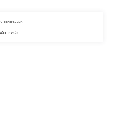
ної процедури:
йн на сайті .