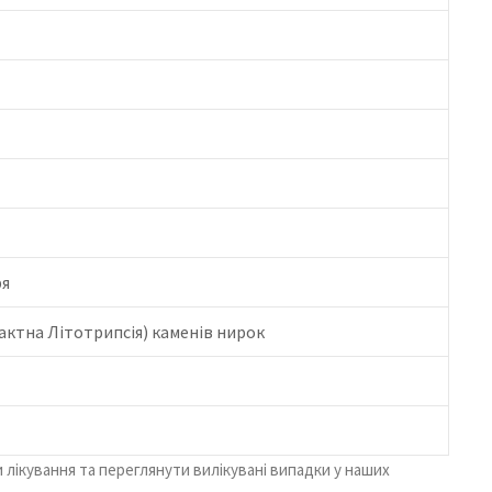
ря
актна Літотрипсія) каменів нирок
 лікування та переглянути вилікувані випадки у наших