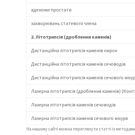
аденоми простати
захворювань статевого члена
2. Літотрипсія (дроблення каменів)
Дистанційна літотрипсія каменів нирок
Дистанційна літотрипсія каменів сечоводів
Дистанційна літотрипсія каменів сечового міху
Лазерна літотрипсія (дроблення каменів) (Конт
Лазерна літотрипсія каменів сечоводів
Лазерна літотрипсія каменів сечового міхуря
На нашому сайті можна переглянути статті із методами