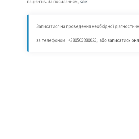
пацієнтів. За посиланням,
клік
Записатися на проведення необхідної діагностич
за телефоном +
380505880025
,
або записатись онла