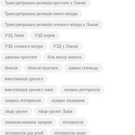
Трансуретральна резекція простати у Львові
Трансуретральна резекція севого міхура
Трансуретральна резекція сечового міхура у Львові
УЗД Львів
УЗД нирок
УЗД сечового міхура
УЗД у Львові
аденома простати
біль внизу живота
біопсія
біопсія простати
камені сечоводу
консультація уролога
консультація уролога львів
лазерна дітотрипсія
лазерна літотрипсія
лазерне лікування
лікар уролог
лікар уролог Львів
ліквання каменів лазером
літотрипсія
літотрипсія для дітей
літотрипсія лазер