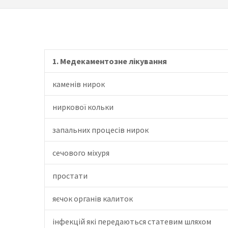
1. Медекаментозне лікування
каменів нирок
ниркової кольки
запальних процесів нирок
сечового міхуря
простати
яєчок органів калиток
інфекцій які передаються статевим шляхом