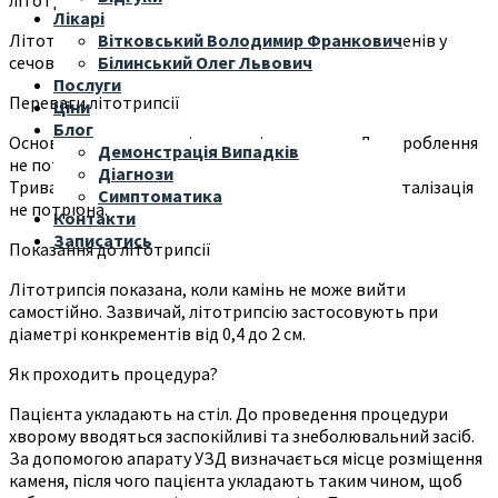
Лікарі
Літотрипсія – це метод дроблення невеликих каменів у
Вітковський Володимир Франкович
сечоводах і нирках.
Білинський Олег Львович
Послуги
Переваги літотрипсії
Ціни
Блог
Основна перевага – неінвазивність методу. Для дроблення
Демонстрація Випадків
не потрібне виконання розрізу чи проколу на тілі.
Діагнози
Тривалість процедури становить 15 – 20 хв. Госпіталізація
Симптоматика
не потрібна.
Контакти
Записатись
Показання до літотрипсії
Літотрипсія показана, коли камінь не може вийти
самостійно. Зазвичай, літотрипсію застосовують при
діаметрі конкрементів від 0,4 до 2 см.
Як проходить процедура?
Пацієнта укладають на стіл. До проведення процедури
хворому вводяться заспокійливі та знеболювальний засіб.
За допомогою апарату УЗД визначається місце розміщення
каменя, після чого пацієнта укладають таким чином, щоб