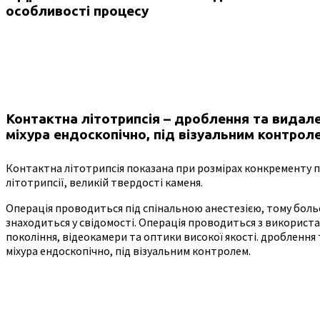
Контактна літотрипсія – дроблення та видале
міхура ендоскопічно, під візуальним контрол
Контактна літотрипсія показана при розмірах конкременту п
літотрипсії, великій твердості каменя.
Операція проводиться під спінальною анестезією, тому больо
знаходиться у свідомості. Операція проводиться з викорис
покоління, відеокамери та оптики високої якості. дроблення
міхура ендоскопічно, під візуальним контролем.