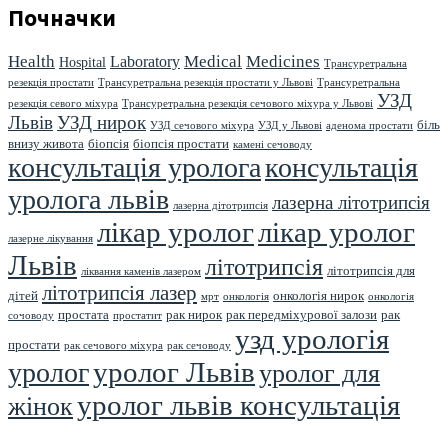
Почначки
Health
Medical
Medicines
Laboratory
Hospital
Трансуретральна
резекція простати
Трансуретральна резекція простати у Львові
Трансуретральна
УЗД
резекція севого міхура
Трансуретральна резекція сечового міхура у Львові
Львів
УЗД нирок
біль
УЗД сечового міхура
УЗД у Львові
аденома простати
внизу живота
біопсія
біопсія простати
камені сечоводу
консультація уролога
консультація
уролога львів
лазерна літотрипсія
лазерна дітотрипсія
лікар уролог
лікар уролог
лазерне лікування
Львів
літотрипсія
літотрипсія для
ліквання каменів лазером
літотрипсія лазер
дітей
онкологія нирок
мрт
онкологія
онкологія
простата
рак нирок
рак передміхурової залози
рак
сочоводу
простатит
узд урологія
простати
рак сечового міхура
рак сечоводу
уролог Львів
уролог
уролог для
уролог львів консультація
жінок