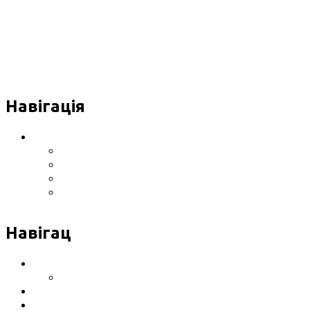
Навігація
Інформація про Клініку
Розташування клініки
Обладнання
Сертифікати, ліцензії
Відгуки
Навігац
Послуги
Ціни на послуги
Контакти
Розташування клініки