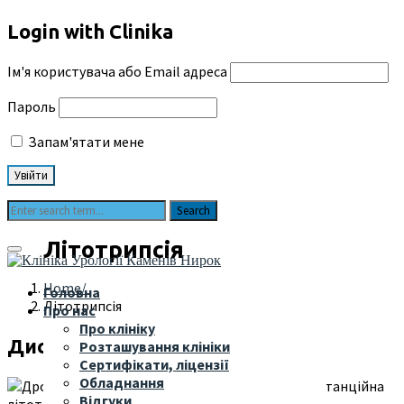
Login with Clinika
Ім'я користувача або Email адреса
Пароль
Запам'ятати мене
Літотрипсія
Home
Головна
Літотрипсія
Про нас
Про клініку
Дистанційна літотрипсія
Розташування клініки
Сертифікати, ліцензії
Обладнання
Відгуки