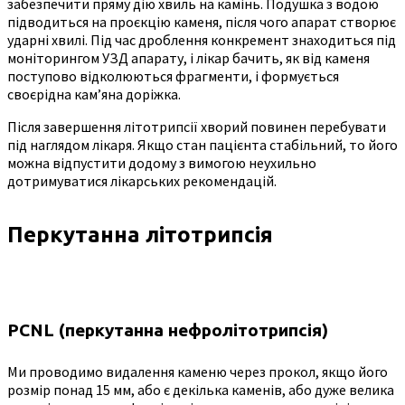
забезпечити пряму дію хвиль на камінь. Подушка з водою
підводиться на проєкцію каменя, після чого апарат створює
ударні хвилі. Під час дроблення конкремент знаходиться під
моніторингом УЗД апарату, і лікар бачить, як від каменя
поступово відколюються фрагменти, і формується
своєрідна кам’яна доріжка.
Після завершення літотрипсії хворий повинен перебувати
під наглядом лікаря. Якщо стан пацієнта стабільний, то його
можна відпустити додому з вимогою неухильно
дотримуватися лікарських рекомендацій.
Перкутанна літотрипсія
PCNL (перкутанна нефролітотрипсія)
Ми проводимо видалення каменю через прокол, якщо його
розмір понад 15 мм, або є декілька каменів, або дуже велика