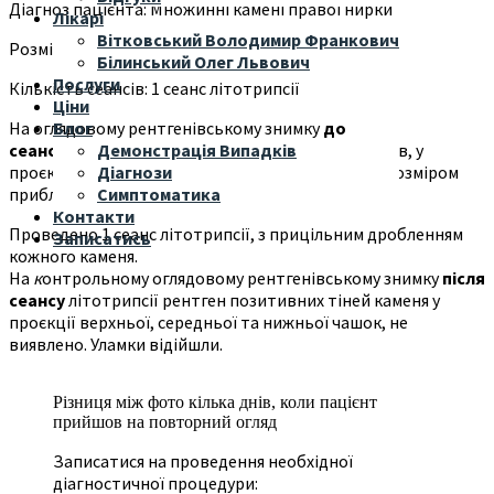
Діагноз пацієнта: Множинні камені правої нирки
Лікарі
Вітковський Володимир Франкович
Розмір: 6-8 мм
Білинський Олег Львович
Послуги
Кількість сеансів: 1 сеанс літотрипсії
Ціни
На оглядовому рентгенівському знимку
до
Блог
сеансу
літотрипсії рентген позитивні тіні каменів, у
Демонстрація Випадків
проєкції верхньої, середньої та нижньої чашок розміром
Діагнози
приблизно ~6-8 мм.
Симптоматика
Контакти
Проведено 1 сеанс літотрипсії, з прицільним дробленням
Записатись
кожного каменя.
На
к
онтрольному оглядовому рентгенівському знимку
після
сеансу
літотрипсії рентген позитивних тіней каменя у
проєкції верхньої, середньої та нижньої чашок, не
виявлено. Уламки відійшли.
Різниця між фото кілька днів, коли пацієнт
прийшов на повторний огляд
Записатися на проведення необхідної
діагностичної процедури: