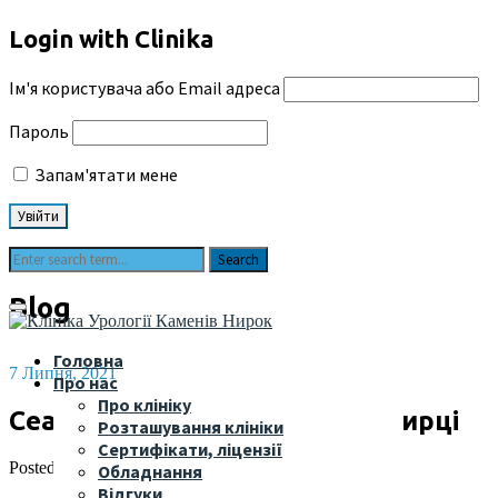
Login with Clinika
Ім'я користувача або Email адреса
Пароль
Запам'ятати мене
Blog
Головна
7 Липня, 2021
Про нас
Про клініку
Сеанс дроблення каменю у нирці
Розташування клініки
Сертифікати, ліцензії
Posted by
admin
in
Демонстрація Випадків
Обладнання
Відгуки