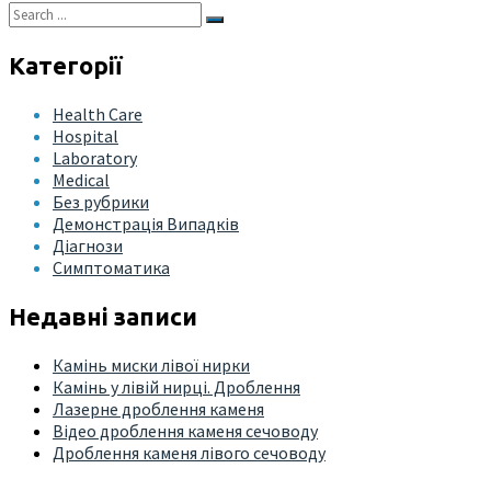
Категорії
Health Care
Hospital
Laboratory
Medical
Без рубрики
Демонстрація Випадків
Діагнози
Симптоматика
Недавні записи
Камінь миски лівої нирки
Камінь у лівій нирці. Дроблення
Лазерне дроблення каменя
Відео дроблення каменя сечоводу
Дроблення каменя лівого сечоводу