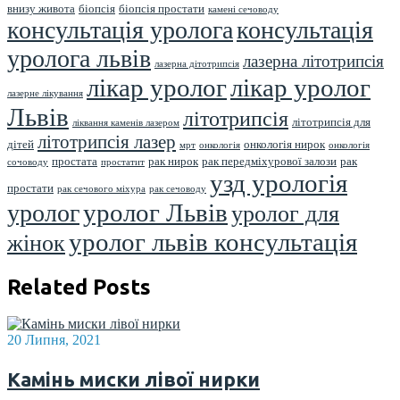
внизу живота
біопсія
біопсія простати
камені сечоводу
консультація уролога
консультація
уролога львів
лазерна літотрипсія
лазерна дітотрипсія
лікар уролог
лікар уролог
лазерне лікування
Львів
літотрипсія
літотрипсія для
ліквання каменів лазером
літотрипсія лазер
дітей
онкологія нирок
мрт
онкологія
онкологія
простата
рак нирок
рак передміхурової залози
рак
сочоводу
простатит
узд урологія
простати
рак сечового міхура
рак сечоводу
уролог Львів
уролог
уролог для
уролог львів консультація
жінок
Related Posts
20 Липня, 2021
Камінь миски лівої нирки