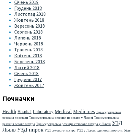
Січень 2019
Грудень 2018
Листопад 2018
Жовтень 2018
Вересень 2018
Серпень 2018
Липень 2018
Червень 2018
Травень 2018
Квітень 2018
Березень 2018
Лютий 2018
Січень 2018
Грудень 2017
Жовтень 2017
Почначки
Health
Medical
Medicines
Laboratory
Hospital
Трансуретральна
резекція простати
Трансуретральна резекція простати у Львові
Трансуретральна
УЗД
резекція севого міхура
Трансуретральна резекція сечового міхура у Львові
Львів
УЗД нирок
біль
УЗД сечового міхура
УЗД у Львові
аденома простати