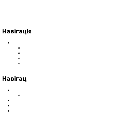
Навігація
Інформація про Клініку
Розташування клініки
Обладнання
Сертифікати, ліцензії
Відгуки
Навігац
Послуги
Ціни на послуги
Контакти
Розташування клініки
Політика конфіденційності