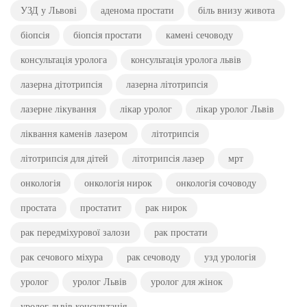
УЗД у Львові
аденома простати
біль внизу живота
біопсія
біопсія простати
камені сечоводу
консультація уролога
консультація уролога львів
лазерна дітотрипсія
лазерна літотрипсія
лазерне лікування
лікар уролог
лікар уролог Львів
ліквання каменів лазером
літотрипсія
літотрипсія для дітей
літотрипсія лазер
мрт
онкологія
онкологія нирок
онкологія сочоводу
простата
простатит
рак нирок
рак передміхурової залози
рак простати
рак сечового міхура
рак сечоводу
узд урологія
уролог
уролог Львів
уролог для жінок
уролог львів консультація