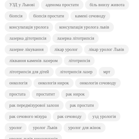
УЗД у Львові
аденома простати
біль внизу живота
біопсія
біопсія простати
камені сечоводу
консультація уролога
консультація уролога львів
лазерна дітотрипсія
лазерна літотрипсія
лазерне лікування
лікар уролог
лікар уролог Львів
ліквання каменів лазером
літотрипсія
літотрипсія для дітей
літотрипсія лазер
мрт
онкологія
онкологія нирок
онкологія сочоводу
простата
простатит
рак нирок
рак передміхурової залози
рак простати
рак сечового міхура
рак сечоводу
узд урологія
уролог
уролог Львів
уролог для жінок
уролог львів консультація