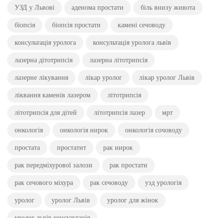
УЗД у Львові
аденома простати
біль внизу живота
біопсія
біопсія простати
камені сечоводу
консультація уролога
консультація уролога львів
лазерна дітотрипсія
лазерна літотрипсія
лазерне лікування
лікар уролог
лікар уролог Львів
ліквання каменів лазером
літотрипсія
літотрипсія для дітей
літотрипсія лазер
мрт
онкологія
онкологія нирок
онкологія сочоводу
простата
простатит
рак нирок
рак передміхурової залози
рак простати
рак сечового міхура
рак сечоводу
узд урологія
уролог
уролог Львів
уролог для жінок
уролог львів консультація