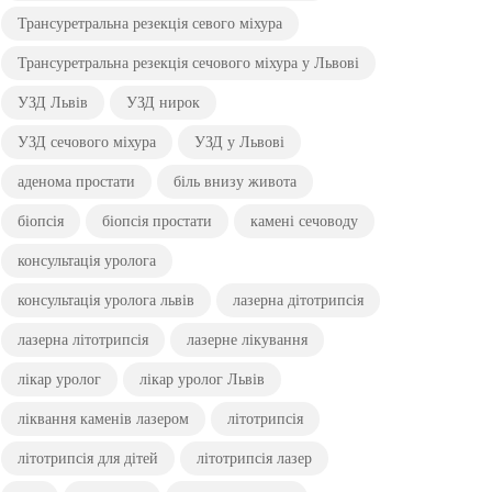
Трансуретральна резекція севого міхура
Трансуретральна резекція сечового міхура у Львові
УЗД Львів
УЗД нирок
УЗД сечового міхура
УЗД у Львові
аденома простати
біль внизу живота
біопсія
біопсія простати
камені сечоводу
консультація уролога
консультація уролога львів
лазерна дітотрипсія
лазерна літотрипсія
лазерне лікування
лікар уролог
лікар уролог Львів
ліквання каменів лазером
літотрипсія
літотрипсія для дітей
літотрипсія лазер