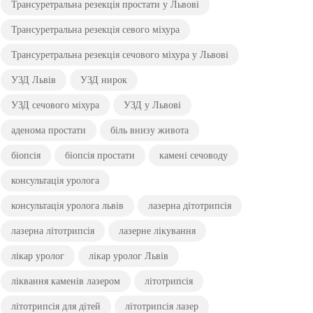
Трансуретральна резекція простати у Львові
Трансуретральна резекція севого міхура
Трансуретральна резекція сечового міхура у Львові
УЗД Львів
УЗД нирок
УЗД сечового міхура
УЗД у Львові
аденома простати
біль внизу живота
біопсія
біопсія простати
камені сечоводу
консультація уролога
консультація уролога львів
лазерна дітотрипсія
лазерна літотрипсія
лазерне лікування
лікар уролог
лікар уролог Львів
ліквання каменів лазером
літотрипсія
літотрипсія для дітей
літотрипсія лазер