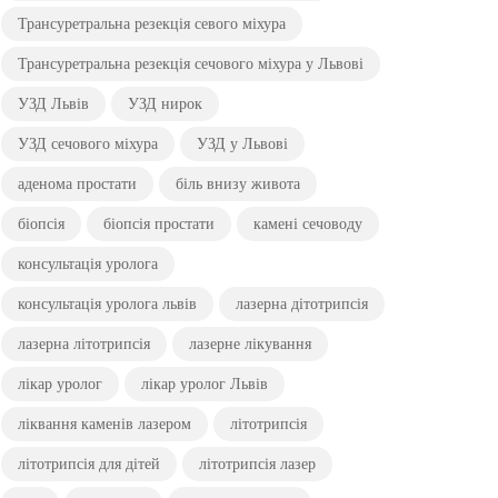
Трансуретральна резекція севого міхура
Трансуретральна резекція сечового міхура у Львові
УЗД Львів
УЗД нирок
УЗД сечового міхура
УЗД у Львові
аденома простати
біль внизу живота
біопсія
біопсія простати
камені сечоводу
консультація уролога
консультація уролога львів
лазерна дітотрипсія
лазерна літотрипсія
лазерне лікування
лікар уролог
лікар уролог Львів
ліквання каменів лазером
літотрипсія
літотрипсія для дітей
літотрипсія лазер