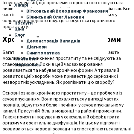
Існує стереотип, що проблеми із простатою стосуються
Лікарі
лише чоловіків старшого віку. На жаль, це не зовсім так. Все
Вітковський Володимир Франкович
частіше ці хвороби «молодшають» та проявляються у
Білинський Олег Львович
чоловіків молодшого віку. Це стосується і хронічного
Послуги
простатиту.
Ціни
Блог
Хронічний простатит: симптоми
Демонстрація Випадків
Діагнози
Багато чоловіків у відносно молодому віці відкидають
Симптоматика
можливість виникнення простатиту та не слідкують за
Контакти
станом здоров’я. Поки в цей час захворювання
Записатись
розвивається та набуває хронічної форми. А тривалий
розвиток цієї хвороби може призвести до серйозних і
незворотніх ускладнень. Як розпізнати цю хворобу?
Основні ознаки хронічного простатиту – це проблеми із
сечовипусканням. Вони проявляються у вигляді частих
позивів, відчуттями болю і печіння у сечовипускальному
каналі. Присутній біль в мошонці та районі промежини.
Також присутні порушення у сексуальній сфері: втрата
оргазму чи еректильна дизфункція. На цьому підґрунті
розвиваються нервові розлади та спостерігаються загальні