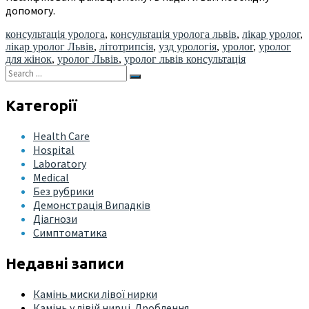
допомогу.
консультація уролога
,
консультація уролога львів
,
лікар уролог
,
лікар уролог Львів
,
літотрипсія
,
узд урологія
,
уролог
,
уролог
для жінок
,
уролог Львів
,
уролог львів консультація
Категорії
Health Care
Hospital
Laboratory
Medical
Без рубрики
Демонстрація Випадків
Діагнози
Симптоматика
Недавні записи
Камінь миски лівої нирки
Камінь у лівій нирці. Дроблення