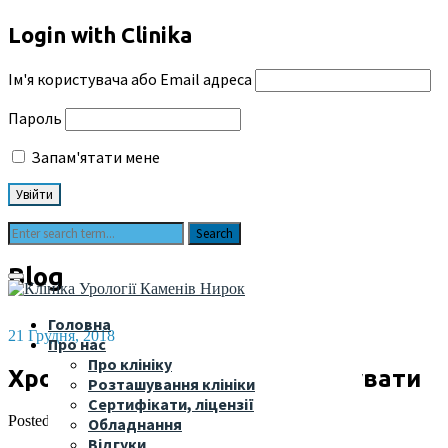
Login with Clinika
Ім'я користувача або Email адреса
Пароль
Запам'ятати мене
Blog
Головна
21 Грудня, 2018
Про нас
Про клініку
Хронічний простатит: як лікувати
Розташування клініки
Сертифікати, ліцензії
Posted by
admin
in
Діагнози
Обладнання
Відгуки