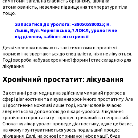
симптоми: загальна слабкість організму, швидка
втомлюваність, невелике підвищення температури тіла
тощо.
Записатися до уролога: +380505880025; м.
Львів, Вул. Чернігівська,7 ЛОКЛ, урологічне
відділення, кабінет літотрипсії
Деякі чоловіки вважають такі симптоми в організмі –
нормою і не звертаються до спеціаліста, ніяк не лікуються.
Тоді хвороба набуває хронічної форми і стає складною для
лікування.
Хронічний простатит: лікування
За останні роки медицина здійснила чималий прогрес в
сфері діагностики та лікування хронічного
простатиту. Але
ці досягнення можливі лише тоді, коли чоловік вчасно
звернеться за допомогою до лікаря-уролога. Лікування
хронічного простатиту – процес тривалий та непростий.
Спочатку лікар уролог проведе діагностику, адже це базис,
на якому ґрунтуватиметься увесь подальший процес
лікування. Далі, на основі отриманої інформації, буде