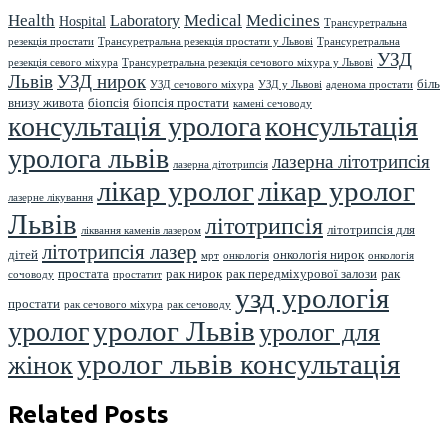
Health
Medical
Medicines
Laboratory
Hospital
Трансуретральна
резекція простати
Трансуретральна резекція простати у Львові
Трансуретральна
УЗД
резекція севого міхура
Трансуретральна резекція сечового міхура у Львові
Львів
УЗД нирок
біль
УЗД сечового міхура
УЗД у Львові
аденома простати
внизу живота
біопсія
біопсія простати
камені сечоводу
консультація уролога
консультація
уролога львів
лазерна літотрипсія
лазерна дітотрипсія
лікар уролог
лікар уролог
лазерне лікування
Львів
літотрипсія
літотрипсія для
ліквання каменів лазером
літотрипсія лазер
дітей
онкологія нирок
мрт
онкологія
онкологія
простата
рак нирок
рак передміхурової залози
рак
сочоводу
простатит
узд урологія
простати
рак сечового міхура
рак сечоводу
уролог Львів
уролог
уролог для
уролог львів консультація
жінок
Related Posts