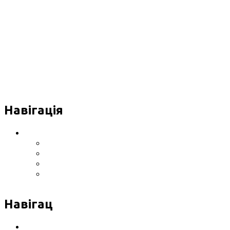
Навігація
Інформація про Клініку
Розташування клініки
Обладнання
Сертифікати, ліцензії
Відгуки
Навігац
Послуги