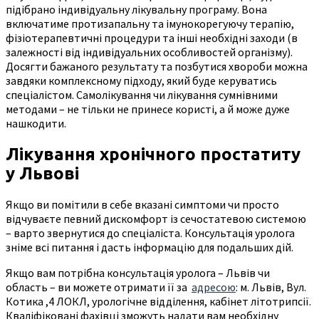
підібрано індивідуальну лікувальну програму. Вона
включатиме протизапальну та імунокорегуючу терапію,
фізіотерапевтичні процедури та інші необхідні заходи (в
залежності від індивідуальних особливостей організму).
Досягти бажаного результату та позбутися хвороби можна
завдяки комплексному підходу, який буде керуватись
спеціалістом. Самолікування чи лікування сумнівними
методами – не тільки не принесе користі, а й може дуже
нашкодити.
Лікування хронічного простатиту
у Львові
Якщо ви помітили в себе вказані симптоми чи просто
відчуваєте певний дискомфорт із сечостатевою системою
– варто звернутися до спеціаліста. Консультація уролога
зніме всі питання і дасть інформацію для подальших дій.
Якщо вам потрібна консультація уролога – Львів чи
область – ви можете отримати її за
адресою
: м. Львів, Вул.
Котика ,4 ЛОКЛ, урологічне відділення, кабінет літотрипсії.
Кваліфіковані фахівці зможуть надати вам необхідну