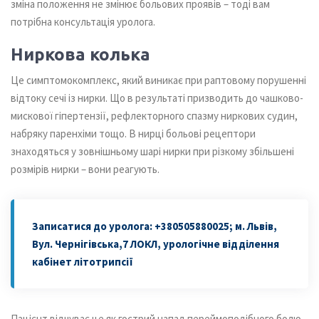
зміна положення не змінює больових проявів – тоді вам
потрібна консультація уролога.
Ниркова колька
Це симптомокомплекс, який виникає при раптовому порушенні
відтоку сечі із нирки. Що в результаті призводить до чашково-
мискової гіпертензії, рефлекторного спазму ниркових судин,
набряку паренхіми тощо. В нирці больові рецептори
знаходяться у зовнішньому шарі нирки при різкому збільшені
розмірів нирки – вони реагують.
Записатися до уролога: +380505880025; м. Львів,
Вул. Чернігівська,7 ЛОКЛ, урологічне відділення
кабінет літотрипсії
Пацієнт відчуває це як гострий напад переймоподібного болю.