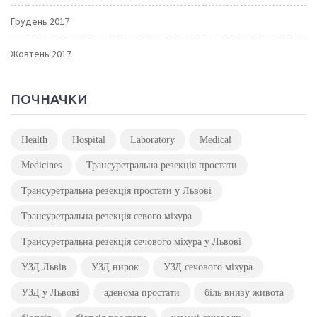
Грудень 2017
Жовтень 2017
ПОЧНАЧКИ
Health
Hospital
Laboratory
Medical
Medicines
Трансуретральна резекція простати
Трансуретральна резекція простати у Львові
Трансуретральна резекція севого міхура
Трансуретральна резекція сечового міхура у Львові
УЗД Львів
УЗД нирок
УЗД сечового міхура
УЗД у Львові
аденома простати
біль внизу живота