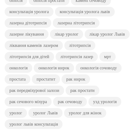
біопсія
біопсія простати
камені сечоводу
консультація уролога
консультація уролога львів
лазерна дітотрипсія
лазерна літотрипсія
лазерне лікування
лікар уролог
лікар уролог Львів
ліквання каменів лазером
літотрипсія
літотрипсія для дітей
літотрипсія лазер
мрт
онкологія
онкологія нирок
онкологія сочоводу
простата
простатит
рак нирок
рак передміхурової залози
рак простати
рак сечового міхура
рак сечоводу
узд урологія
уролог
уролог Львів
уролог для жінок
уролог львів консультація