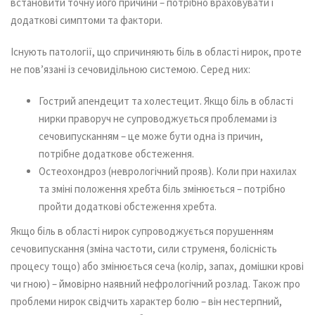
встановити точну його причини – потрібно враховувати і
додаткові симптоми та фактори.
Існують патології, що спричиняють біль в області нирок, проте
не пов’язані із сечовидільною системою. Серед них:
Гострий апендецит та холестецит. Якщо біль в області
нирки праворуч не супроводжується проблемами із
сечовипусканням – це може бути одна із причин,
потрібне додаткове обстеження.
Остеохондроз (неврологічний прояв). Коли при нахилах
та зміні положення хребта біль змінюється – потрібно
пройти додаткові обстеження хребта.
Якщо біль в області нирок супроводжується порушенням
сечовипускання (зміна частоти, сили струменя, болісність
процесу тощо) або змінюється сеча (колір, запах, домішки крові
чи гною) – ймовірно наявний нефрологічний розлад. Також про
проблеми нирок свідчить характер болю – він нестерпний,