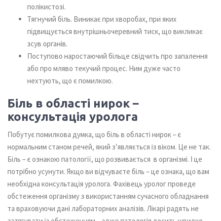
полікистозі.
Тягнучий біль. Виникає при хворобах, при яких
підвищується внутрішньочеревний тиск, що викликає
зсув органів.
Поступово наростаючий більце свідчить про запалення
або про мляво текучий процес. Ним дуже часто
нехтують, що є помилкою.
Біль в області нирок –
консультація уролога
Побутує помилкова думка, що біль в області нирок – є
нормальним станом речей, який з’являється із віком. Це не так.
Біль – є ознакою патології, що розвивається в організмі. І це
потрібно усунути. Якщо ви відчуваєте біль – це ознака, що вам
необхідна консультація уролога. Фахівець уролог проведе
обстеження організму з використанням сучасного обладнання
та враховуючи дані лабораторних аналізів. Лікарі радять не
затягувати із обстеженням – адже патологія досить швидко