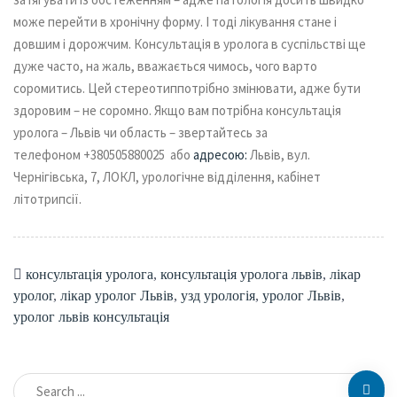
може перейти в хронічну форму. І тоді лікування стане і
довшим і дорожчим. Консультація в уролога в суспільстві ще
дуже часто, на жаль, вважається чимось, чого варто
соромитись. Цей стереотиппотрібно змінювати, адже бути
здоровим – не соромно.
Якщо вам потрібна консультація
уролога – Львів чи область – звертайтесь за
телефоном +380505880025 або
адресою:
Львів, вул.
Чернігівська, 7, ЛОКЛ, урологічне відділення, кабінет
літотрипсії.
консультація уролога
,
консультація уролога львів
,
лікар
уролог
,
лікар уролог Львів
,
узд урологія
,
уролог Львів
,
уролог львів консультація