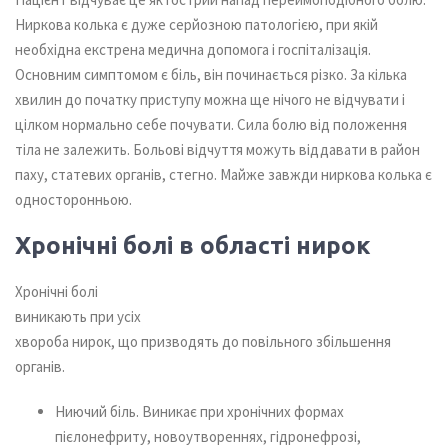
Ниркова колька є дуже серйозною патологією, при якій
необхідна екстрена медична допомога і госпіталізація.
Основним симптомом є біль, він починається різко. За кілька
хвилин до початку приступу можна ще нічого не відчувати і
цілком нормально себе почувати. Сила болю від положення
тіла не залежить. Больові відчуття можуть віддавати в район
паху, статевих органів, стегно. Майже завжди ниркова колька є
односторонньою.
Хронічні болі в області нирок
Хронічні болі
виникають при усіх
хвороба нирок, що призводять до повільного збільшення
органів.
Ниючий біль. Виникає при хронічних формах
пієлонефриту, новоутвореннях, гідронефрозі,