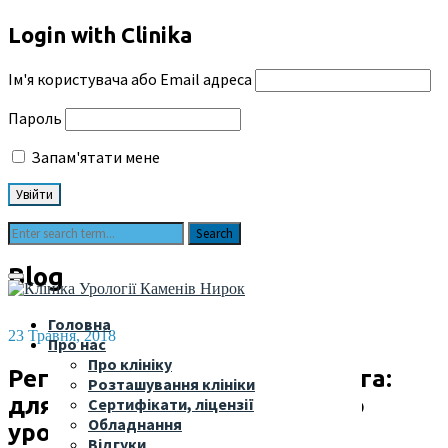
Login with Clinika
Ім'я користувача або Email адреса
Пароль
Запам'ятати мене
Blog
Головна
23 Травня, 2018
Про нас
Про клініку
Регулярні обстеження уролога:
Розташування клініки
для чого це потрібно, навіщо
Сертифікати, ліцензії
Обладнання
уролог потрібен жінкам?
Відгуки