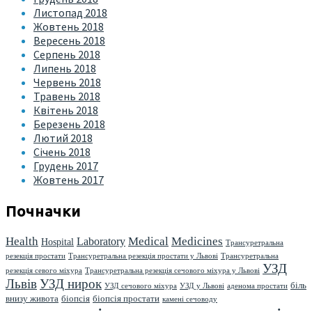
Листопад 2018
Жовтень 2018
Вересень 2018
Серпень 2018
Липень 2018
Червень 2018
Травень 2018
Квітень 2018
Березень 2018
Лютий 2018
Січень 2018
Грудень 2017
Жовтень 2017
Почначки
Health
Medical
Medicines
Laboratory
Hospital
Трансуретральна
резекція простати
Трансуретральна резекція простати у Львові
Трансуретральна
УЗД
резекція севого міхура
Трансуретральна резекція сечового міхура у Львові
Львів
УЗД нирок
біль
УЗД сечового міхура
УЗД у Львові
аденома простати
внизу живота
біопсія
біопсія простати
камені сечоводу