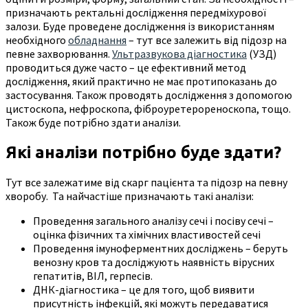
призначають ректальні дослідження передміхурової
залози. Буде проведене дослідження із використанням
необхідного
обладнання
– тут все залежить від підозр на
певне захворювання.
Ультразвукова діагностика
(УЗД)
проводиться дуже часто – це ефективний метод
дослідження, який практично не має протипоказань до
застосування. Також проводять дослідження з допомогою
цистоскопа, нефроскопа, фіброуретерореноскопа, тощо.
Також буде потрібно здати аналізи.
Які аналізи потрібно буде здати?
Тут все залежатиме від скарг пацієнта та підозр на певну
хворобу. Та найчастіше призначають такі аналізи:
Проведення загального аналізу сечі і посіву сечі –
оцінка фізичних та хімічних властивостей сечі
Проведення імуноферментних досліджень – беруть
венозну кров та досліджують наявність вірусних
гепатитів, ВІЛ, герпесів.
ДНК-діагностика – це для того, щоб виявити
присутність інфекцій, які можуть передаватися