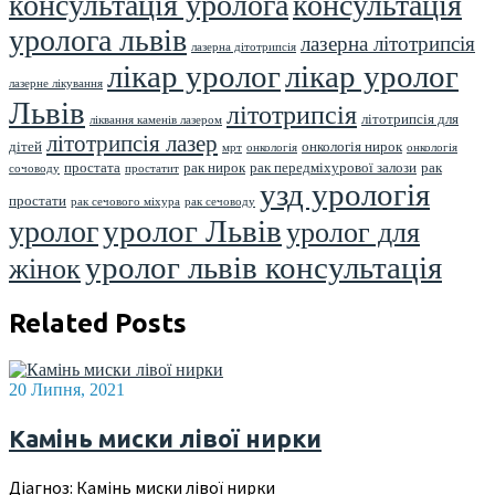
консультація уролога
консультація
уролога львів
лазерна літотрипсія
лазерна дітотрипсія
лікар уролог
лікар уролог
лазерне лікування
Львів
літотрипсія
літотрипсія для
ліквання каменів лазером
літотрипсія лазер
дітей
онкологія нирок
мрт
онкологія
онкологія
простата
рак нирок
рак передміхурової залози
рак
сочоводу
простатит
узд урологія
простати
рак сечового міхура
рак сечоводу
уролог Львів
уролог
уролог для
уролог львів консультація
жінок
Related Posts
20 Липня, 2021
Камінь миски лівої нирки
Діагноз: Камінь миски лівої нирки