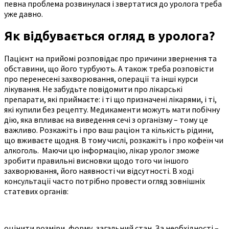
певна проблема розвинулася і звертатися до уролога треба
уже давно.
Як відбувається огляд в уролога?
Пацієнт на прийомі розповідає про причини звернення та
обставини, що його турбують. А також треба розповісти
про перенесені захворювання, операції та інші курси
лікування. Не забудьте повідомити про лікарські
препарати, які приймаєте: і ті що призначені лікарями, і ті,
які купили без рецепту. Медикаменти можуть мати побічну
дію, яка впливає на виведення сечі з організму – тому це
важливо. Розкажіть і про ваш раціон та кількість рідини,
що вживаєте щодня. В тому числі, розкажіть і про кофеїн чи
алкоголь. Маючи цю інформацію, лікар уролог зможе
зробити правильні висновки щодо того чи іншого
захворювання, його наявності чи відсутності. В ході
консультації часто потрібно провести огляд зовнішніх
статевих органів:
оцінити розміри, форму, загальний стан. За необхідності –