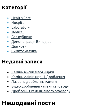
Категорії
Health Care
Hospital
Laboratory
Medical
Без рубрики
Демонстрація Випадків
Діагнози
Симптоматика
Недавні записи
Камінь миски лівої нирки
Камінь у лівій нирці. Дроблення
Лазерне дроблення каменя
Відео дроблення каменя сечоводу
Дроблення каменя лівого сечоводу
Нещодавні пости