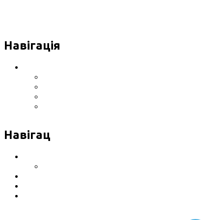
Навігація
Інформація про Клініку
Розташування клініки
Обладнання
Сертифікати, ліцензії
Відгуки
Навігац
Послуги
Ціни на послуги
Контакти
Розташування клініки
Політика конфіденційності