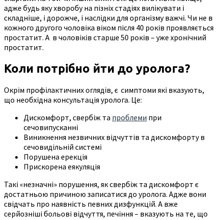
адже будь яку хворобу на пізніх стадіях вилікувати і
складніше, і дорожче, і наслідки для організму важчі. Чи не в
кожного другого чоловіка віком після 40 років проявляється
простатит. А в чоловіків старше 50 років – уже хронічний
простатит.
Коли потрібно йти до уролога?
Окрім профілактичних оглядів, є симптоми які вказують,
що необхідна консультація уролога. Це:
Дискомфорт, свербіж та
проблеми
при
сечовипусканні
Виникнення незвичних відчуттів та дискомфорту в
сечовидільній системі
Порушена ерекція
Прискорена еякуляція
Такі «незначні» порушення, як свербіж та дискомфорт є
достатньою причиною записатися до уролога. Адже вони
свідчать про наявність певних дизфункцій. А вже
серйозніші больові відчуття, печіння – вказують на те, що