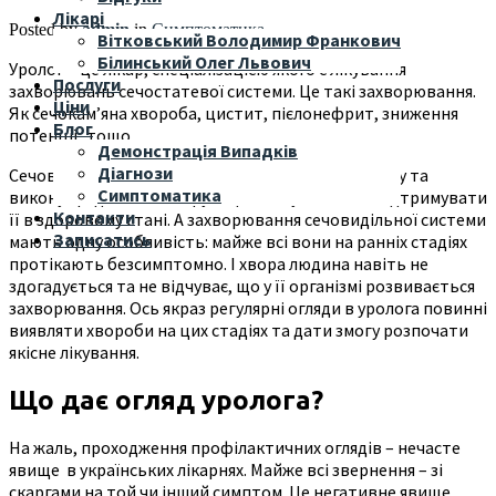
Лікарі
Posted by
admin
in
Симптоматика
Вітковський Володимир Франкович
Білинський Олег Львович
Уролог – це лікар, спеціалізацією якого є лікування
Послуги
захворювань сечостатевої системи. Це такі захворювання.
Ціни
Як сечокам’яна хвороба, цистит, пієлонефрит, зниження
Блог
потенції, тощо.
Демонстрація Випадків
Діагнози
Сечовидільна система людини має складну будову та
Симптоматика
виконує ряд важливих функцій. Тому важливо підтримувати
Контакти
її в здоровому стані. А захворювання сечовидільної системи
Записатись
мають одну особливість: майже всі вони на ранніх стадіях
протікають безсимптомно. І хвора людина навіть не
здогадується та не відчуває, що у її організмі розвивається
захворювання. Ось якраз регулярні огляди в уролога повинні
виявляти хвороби на цих стадіях та дати змогу розпочати
якісне лікування.
Що дає огляд уролога?
На жаль, проходження профілактичних оглядів – нечасте
явище в українських лікарнях. Майже всі звернення – зі
скаргами на той чи інший симптом. Це негативне явище,