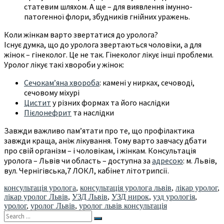
статевим шляхом. А ще – для виявлення імунно-
патогенної флори, збудників гнійних уражень.
Коли жінкам варто звертатися до уролога?
Існує думка, що до уролога звертаються чоловіки, а для
жінок – гінеколог. Це не так. Гінеколог лікує інші проблеми.
Уролог лікує такі хвороби у жінок:
Сечокам’яна хвороба
: камені у нирках, сечоводі,
сечовому міхурі
Цистит
у різних формах та його наслідки
Пієлонефрит
та наслідки
Завжди важливо пам’ятати про те, що профілактика
завжди краща, аніж лікування. Тому варто завчасу дбати
про свій організм – і чоловікам, і жінкам. Консультація
уролога – Львів чи область – доступна за
адресою
: м. Львів,
вул. Чернігівська,7 ЛОКЛ, кабінет літотрипсії.
консультація уролога
,
консультація уролога львів
,
лікар уролог
,
лікар уролог Львів
,
УЗД Львів
,
УЗД нирок
,
узд урологія
,
уролог
,
уролог Львів
,
уролог львів консультація