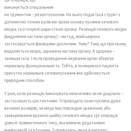
виконується спеціальним
інструментом – резектоскопом. На нього подається струм і з
допомогою точних рухів він зрізає основу пухлини сечового
міхура та оточуючі шари стінок органу. Резекція сечового міхура
(видалення частини органу) – метод, який широко
застосовується фахівцями урологами. Чому? Тому що при ньому
видаляється хвора, заражена частина органу. А здорова –
залишається. І після проведення лікування орган зберігає
нормальну функціональність. Тобто, в колишнього пацієнта
присутнє нормальне сечовипускання яке здійснюється
природнім способом.
У разі, коли резекцію виконувати неможливо чи не доцільно –
застосовують цистектомію. Її проводять коли пухлина дуже
великих розмірів; чи міхур має повсюдне ураження; або
захворювання вразило шийку сечового міхура. Це операція
доволі травматичного типу, яка вимагає додаткових
маніпуляцій та втручань. Її проводять лише в випадку