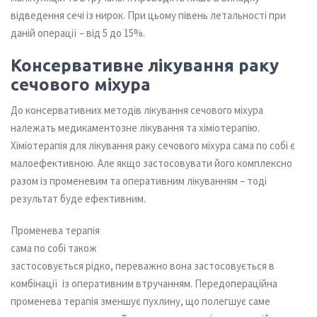
відведення сечі із нирок. При цьому півень летальності при
даній операції – від 5 до 15%.
Консервативне лікування раку
сечового міхура
До консервативних методів лікування сечового міхура
належать медикаментозне лікування та хіміотерапію.
Хіміотерапія для лікування раку сечового міхура сама по собі є
малоефективною. Але якщо застосовувати його комплексно
разом із променевим та оперативним лікуванням – тоді
результат буде ефективним.
Променева терапія
сама по собі також
застосовується рідко, переважно вона застосовується в
комбінації із оперативним втручанням. Передопераційна
променева терапія зменшує пухлину, що полегшує саме