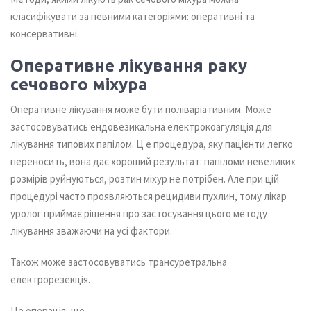
класифікувати за певними категоріями: оперативні та
консервативні.
Оперативне лікування раку
сечового міхура
Оперативне лікування може бути поліваріативним. Може
застосовуватись ендовезикальна електрокоагуляція для
лікування типових папілом. Ц е процедура, яку пацієнти легко
переносить, вона дає хороший результат: папіломи невеликих
розмірів руйнуються, розтин міхур не потрібен. Але при цій
процедурі часто проявляються рецидиви пухлин, тому лікар
уролог приймає рішення про застосування цього методу
лікування зважаючи на усі фактори.
Також може застосовуватись трансуретральна
електрорезекція.
Це операція, що