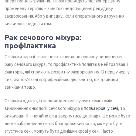
оперативне втручання. Також проводять післяопераційну
променеву терапію – з метою недопущення рецидиву
захворювання. Або у випадку, коли оперативного втручання
виявилось недостатньо.
Рак сечового міхура:
профілактика
Оскільки наразі точно не встановлено причину виникнення
раку сечового міхура, то профілактика полягає в нейтралізації
факторів, які сприяють розвитку захворювання. В першу чергу
тих, які пов’язані із професійною діяльністю, шкідливими
звичками тощо.
Оскільки однією, із перших ідентифікуючих симптомів
виникнення онкології сечового міхура є
поява крові у сечі
, то
виявивши її – негайно слід звернутись до лікаря. Це може бути
легке забарвлення сечі в блідорожевий колір, можуть бути
згустки в сечі, можуть бути домішки крові у сечі. Часто