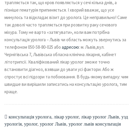
трапляється так, що кров появляється у сечі кілька днів, а
пізніше гематурія припиняється. І хворий вважає, що усе
минулось та відкладає візит до уролога. Це неправильно! Саме
так доволі часто трапляється при розвитку раку сечового
міхура. Тому не варто «затягувати», коли вам потрібна
консультація уролога – Львів чи область можуть звернутись за
телефоном 050-58-80-025 або
адресою
: м. Львів,вул.
Чернігівська 7, Львівська обласна клінічна лікарня, кабінет
літотрипсії. Кваліфікований лікар уролог зможе точно
встановити діагноз, взявши до уваги усі фактори. Або ж
спростує всі підозри та побоювання. В будь-якому випадку: чим
швидше ви вирішили записатись на консультацію уролога, тим
краще.
консультація уролога
,
лікар уролог
,
лікар уролог Львів
,
узд
урологія
,
уролог
,
уролог Львів
,
уролог львів консультація