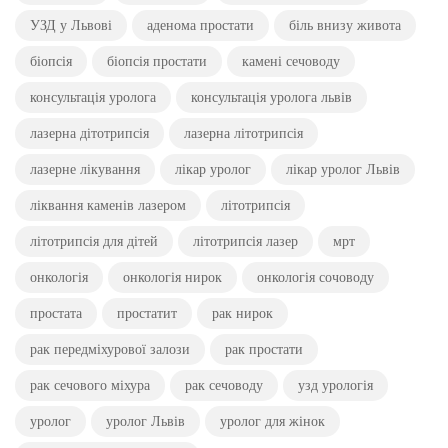
УЗД у Львові
аденома простати
біль внизу живота
біопсія
біопсія простати
камені сечоводу
консультація уролога
консультація уролога львів
лазерна дітотрипсія
лазерна літотрипсія
лазерне лікування
лікар уролог
лікар уролог Львів
ліквання каменів лазером
літотрипсія
літотрипсія для дітей
літотрипсія лазер
мрт
онкологія
онкологія нирок
онкологія сочоводу
простата
простатит
рак нирок
рак передміхурової залози
рак простати
рак сечового міхура
рак сечоводу
узд урологія
уролог
уролог Львів
уролог для жінок