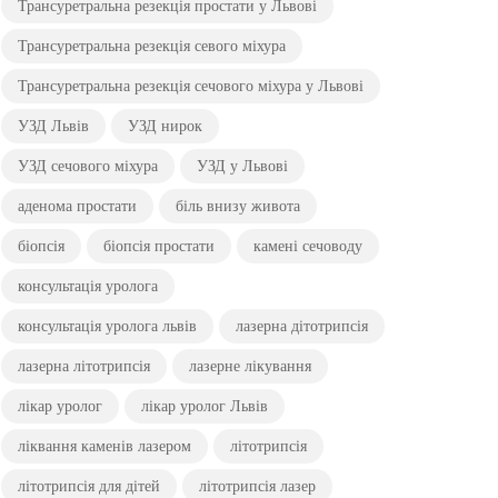
Трансуретральна резекція простати у Львові
Трансуретральна резекція севого міхура
Трансуретральна резекція сечового міхура у Львові
УЗД Львів
УЗД нирок
УЗД сечового міхура
УЗД у Львові
аденома простати
біль внизу живота
біопсія
біопсія простати
камені сечоводу
консультація уролога
консультація уролога львів
лазерна дітотрипсія
лазерна літотрипсія
лазерне лікування
лікар уролог
лікар уролог Львів
ліквання каменів лазером
літотрипсія
літотрипсія для дітей
літотрипсія лазер