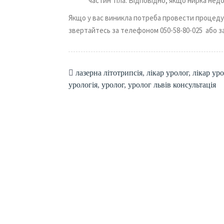
частин тіла. Відповідно, якщо нирка не
Якщо у вас виникла потреба провести процедуру
звертайтесь за телефоном 050-58-80-025 або з
лазерна літотрипсія
,
лікар уролог
,
лікар ур
урологія
,
уролог
,
уролог львів консультація