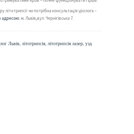
доотримуватиме кров – почне функціонувати гірше.
 літотрипсії чи потрібна консультація уролога –
а
адресою
: м. Львів,вул. Чернігівська 7.
олог Львів
,
літотрипсія
,
літотрипсія лазер
,
узд