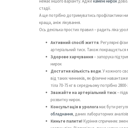
немає іншого варіанту. Адже
камені нирок
довол
стадії.
А ще потрібно дотримуватись профілактики ни
краща, аніж лікування.
Ось декілька простих правил – радить ліка урол
Активний спосіб життя
. Регулярні фі
артеріальний тиск. Також покращується м
Здорове харчування
– запорука підтрим
нирок
Достатня кількість води
. У кожного с
від таких чинників, як фізичне навантажен
тіла 70-75 кг в середньому потрібно 2800-
Зважайте на артеріальний тиск
– під
розвитку нирок.
Консультація в уролога
має бути регул
обладнання
, даних лабораторних аналізі
Киньте палити!
Куріння спричиняє змен