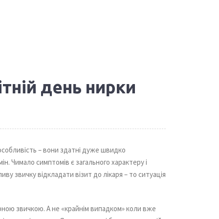
ітній день нирки
собливість – вони здатні дуже швидко
н. Чимало симптомів є загального характеру і
ву звичку відкладати візит до лікаря – то ситуація
ною звичкою. А не «крайнім випадком» коли вже