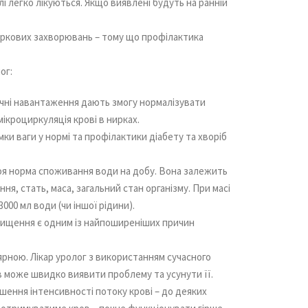
і легко лікуються. Якщо виявлені будуть на ранній
ркових захворювань – тому що профілактика
ог:
зичні навантаження дають змогу нормалізувати
ікроциркуляція крові в нирках.
ки ваги у нормі та профілактики діабету та хворіб
воя норма споживання води на добу. Вона залежить
ня, стать, маса, загальний стан організму. При масі
3000 мл води (чи іншої рідини).
вищення є одним із найпоширеніших причин
ярною. Лікар уролог з використанням сучасного
в може швидко виявити проблему та усунути її.
шення інтенсивності потоку крові – до деяких