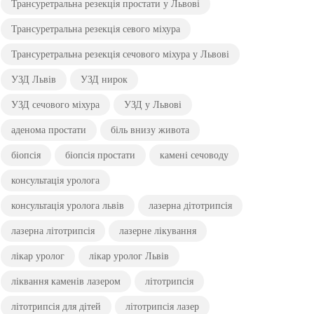
Трансуретральна резекція простати у Львові
Трансуретральна резекція севого міхура
Трансуретральна резекція сечового міхура у Львові
УЗД Львів
УЗД нирок
УЗД сечового міхура
УЗД у Львові
аденома простати
біль внизу живота
біопсія
біопсія простати
камені сечоводу
консультація уролога
консультація уролога львів
лазерна дітотрипсія
лазерна літотрипсія
лазерне лікування
лікар уролог
лікар уролог Львів
ліквання каменів лазером
літотрипсія
літотрипсія для дітей
літотрипсія лазер