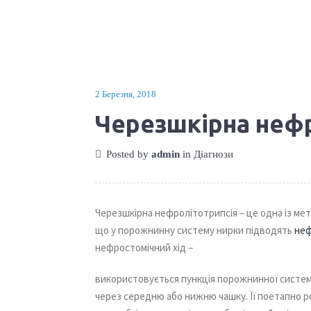
2 Березня, 2018
Черезшкірна неф
Posted by
admin
in
Діагнози
Черезшкірна нефролітотрипсія – це одна із ме
що у порожнинну систему нирки підводять
не
нефростомічний хід –
використовується пункція порожнинної систе
через середню або нижню чашку. Її поетапно