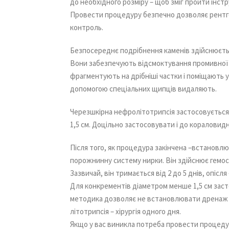
до необхідного розміру – щоб зміг пройти інст
Провести процедуру безпечно дозволяє рентг
контроль.
Безпосереднє подрібнення каменів здійснюєть
Вони забезпечують відсмоктування промивної 
фрагментують на дрібніші частки і поміщають у 
допомогою спеціальних щипців видаляють.
Черезшкірна нефролітотрипсія застосовується
1,5 см. Доцільно застосовувати і до кораловид
Після того, як процедура закінчена –встановл
порожнинну систему нирки. Він здійснює гемос
Зазвичай, він тримається від 2 до 5 днів, опісл
Для конкрементів діаметром менше 1,5 см зас
методика дозволяє не встановлювати дренаж 
літотрипсія – хірургія одного дня.
Якщо у вас виникла потреба провести процедуру