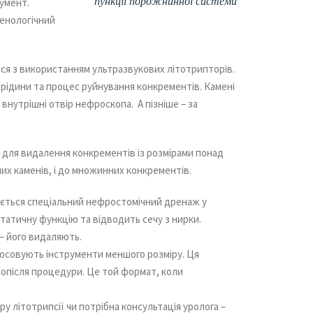
пункції порожнинної системи
румент.
енологічний
ся з використанням ультразвукових літотрипторів.
рідини та процес руйнування конкрементів. Камені
внутрішні отвір нефроскопа. А пізніше – за
 для видалення конкрементів із розмірами понад
них каменів, і до множинних конкрементів.
юється спеціальний нефростомічний дренаж у
татичну функцію та відводить сечу з нирки.
я – його видаляють.
тосовують інструменти меншого розміру. Ця
опісля процедури. Це той формат, коли
 літотрипсії чи потрібна консультація уролога –