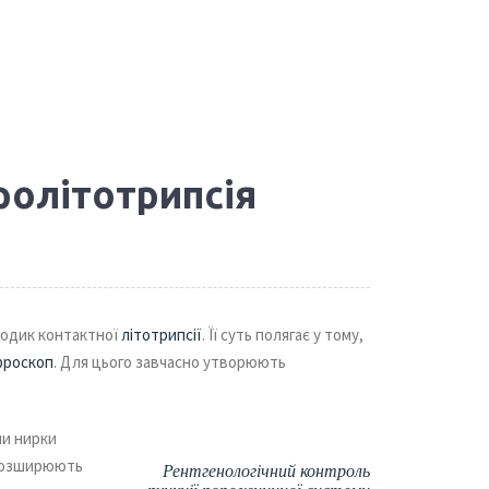
ролітотрипсія
тодик контактної
літотрипсії
. Її суть полягає у тому,
фроскоп
. Для цього завчасно утворюють
ми нирки
 розширюють
Рентгенологічний контроль