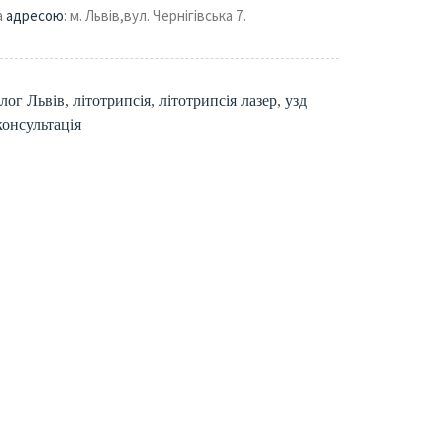
а
адресою
: м. Львів,вул. Чернігівська 7.
олог Львів
,
літотрипсія
,
літотрипсія лазер
,
узд
консультація