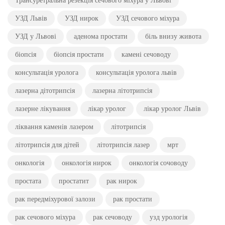
Трансуретральна резекція сечового міхура у Львові
УЗД Львів
УЗД нирок
УЗД сечового міхура
УЗД у Львові
аденома простати
біль внизу живота
біопсія
біопсія простати
камені сечоводу
консультація уролога
консультація уролога львів
лазерна дітотрипсія
лазерна літотрипсія
лазерне лікування
лікар уролог
лікар уролог Львів
ліквання каменів лазером
літотрипсія
літотрипсія для дітей
літотрипсія лазер
мрт
онкологія
онкологія нирок
онкологія сочоводу
простата
простатит
рак нирок
рак передміхурової залози
рак простати
рак сечового міхура
рак сечоводу
узд урологія