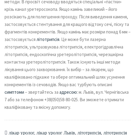
методи. В просвіт сечоводу вводяться спеціальні «пастки»
крізь канал уретеросокопа. Якщо камінь завеликий – його
розсікають для полегшення проходу. Після виведення каменя,
застосовується стентування для кращого відтоку сечі, піску та
фрагментів конкрементів.
Якщо камінь має розміри понад 6 мм –
застосовується
літотрипсія
. Це може бути лазерна
літотрипсія, ультразвукова літотрипсія, електрогідравлічна
літотрипсія, ендоскопічна уретеролітотрипсія, черезшкірна
контактна уретеролітотрипсія.
Також існують інші методи
лікування цього захворювання. Їх вибір – за лікарем, що
кваліфіковано підкаже та обере оптимальний шлях усунення
конкрементів із сечоводів.
Якщо вас турбують описані
симптоми
– звертайтесь за
адресою:
м. Львів, вул. Чернігівська
7 або за телефоном +38(050)58-80-025. Ви зможете отримати
кваліфіковану та якісну допомогу.
лікар уролог
,
лікар уролог Львів
,
літотрипсія
,
літотрипсія