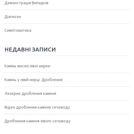
Демонстрація Випадків
Діагнози
Симптоматика
НЕДАВНІ ЗАПИСИ
Камінь миски лівої нирки
Камінь у лівій нирці. Дроблення
Лазерне дроблення каменя
Відео дроблення каменя сечоводу
Дроблення каменя лівого сечоводу