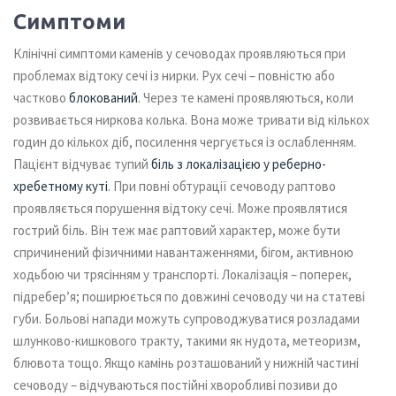
Симптоми
Клінічні симптоми каменів у сечоводах проявляються при
проблемах відтоку сечі із нирки. Рух сечі – повністю або
частково
блокований
. Через те камені проявляються, коли
розвивається ниркова колька. Вона може тривати від кількох
годин до кількох діб, посилення чергується із ослабленням.
Пацієнт відчуває тупий
біль з локалізацією у реберно-
хребетному куті
. При повні обтурації сечоводу раптово
проявляється порушення відтоку сечі. Може проявлятися
гострий біль. Він теж має раптовий характер, може бути
спричинений фізичними навантаженнями, бігом, активною
ходьбою чи трясінням у транспорті. Локалізація – поперек,
підребер’я; поширюється по довжині сечоводу чи на статеві
губи. Больові напади можуть супроводжуватися розладами
шлунково-кишкового тракту, такими як нудота, метеоризм,
блювота тощо.
Якщо камінь розташований у нижній частині
сечоводу – відчуваються постійні хворобливі позиви до