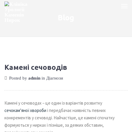
Blog
Камені сечоводів
Posted by
admin
in
Діагнози
Камені у сечоводах – це один із варіантів розвитку
сечокам’яної хвороби
і передбачає наявність певних
конкрементів у сечоводі. Найчастіше, це камені спочатку
формуються у нирках і пізніше, за деяких обставин,