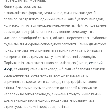
переміщаються у сечовід.
Вони характеризуються
різноманітною формою, величиною, хімічним складом. Як
правило, застрягають одиничні камені, але бувають випадки,
коли накопичується множина конкрементів. Найчастіше камені
розміщуються у фізіологічних звуженнях сечоводу – це
мисково-сечовідний сегмент, область перехреста з клубовими
судинами чи міхурово-сечовідному сегменті. Камінь діаметром
понад 2 мм здатен спричинити затримку руху сечі. Більшість
конкрементів затримуються у нижній частині сечоводів.
Порівняно із каменями з іншою локалізацією (нирки,
сечовий
міхур
, сечівник) камені в сечоводі – більш небезпечні важкими
ускладненнями. Вони можуть порушити пасаж сечі,
спричиняють кровотечі в сечоводі, гіпертрофію м’язової
стінки. З часом можуть призвести до атрофії м’язових чи
нервових волокон сечоводу, зниження тонусу. Якщо камінь
довго знаходиться в одному місці – здатні розвинутись
стриктури, пролежні перфорації стінки.