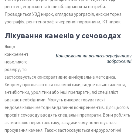
рентген, ендоскоп та інше обладнання за потреби.
Проводиться УЗД нирок, оглядова урографія, екскреторна
урографія, рентгенографія черевної порожнини, КТ нирок.
Лікування каменів у сечоводах
Якщо
конкремент
Конкремент на рентгенографічному
зображенні
невеликого
розміру, то
застосовується консервативно-вичікувальна методика.
Хворому призначаються спазмолітики, водне навантаження,
антибіотики, уролітики або інші препарати, які спеціаліст
вважає необхідними.
Можуть використовуватися і
ендовезікальні методи видалення конкренментів. Для цього в
просвіт сечоводу вводять спеціальні препарати. Вони роблять
активнішою перистальтику, завдяки чому полегшується
просування каменя.
Також застосовуються ендоурологічні