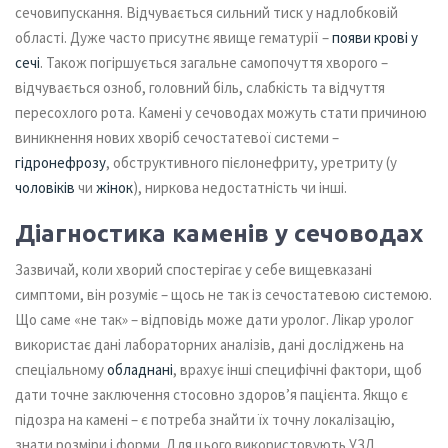
сечовипускання. Відчувається сильний тиск у надлобковій
області.
Дуже часто присутнє явище гематурії –
появи крові у
сечі
. Також погіршується загальне самопочуття хворого –
відчувається озноб, головний біль, слабкість та відчуття
пересохлого рота.
Камені у сечоводах можуть стати причиною
виникнення нових хворіб сечостатевої системи –
гідронефрозу
, обструктивного пієлонефриту, уретриту (у
чоловіків
чи
жінок
), ниркова недостатність чи інші.
Діагностика каменів у сечоводах
Зазвичай, коли хворий спостерігає у себе вищевказані
симптоми, він розуміє – щось не так із сечостатевою системою.
Що саме «не так» – відповідь може дати уролог. Лікар уролог
використає дані лабораторних аналізів, дані досліджень на
спеціальному
обладнані
, врахує інші специфічні фактори, щоб
дати точне заключення стосовно здоров’я пацієнта. Якщо є
підозра на камені – є потреба знайти їх точну локалізацію,
знати розміри і форми. Для цього використовують УЗД,