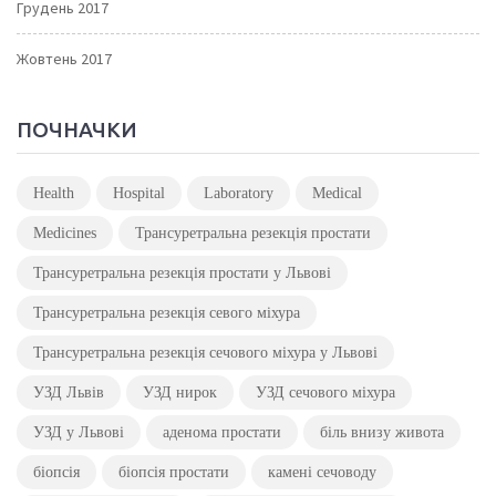
Грудень 2017
Жовтень 2017
ПОЧНАЧКИ
Health
Hospital
Laboratory
Medical
Medicines
Трансуретральна резекція простати
Трансуретральна резекція простати у Львові
Трансуретральна резекція севого міхура
Трансуретральна резекція сечового міхура у Львові
УЗД Львів
УЗД нирок
УЗД сечового міхура
УЗД у Львові
аденома простати
біль внизу живота
біопсія
біопсія простати
камені сечоводу