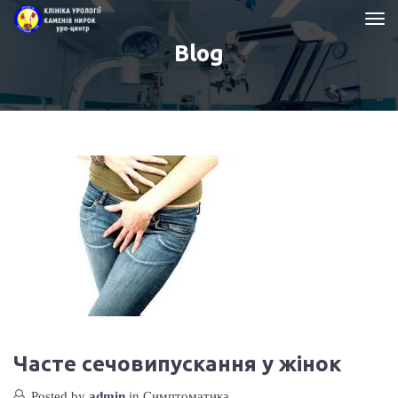
Blog
Часте сечовипускання у жінок
Posted by
admin
in
Симптоматика