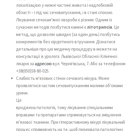
локалізацією у нижні частині живота і надлобковій
області – і під час сечовипускання, і в стані спокою.
Лікування сечокам’яної хвороби є різним. Одним із
сучасних методів позбутися камені є
літотрипсія
. Це
метод, що дозволяє швидко (за один день) позбутись
конкрементів без хірургічного втручання. Дізнатися
детальніше про цю медичну процедуру в можете на
консультації в уролога Львівської Обласної Клінічної
лікарні за
адресою
вул. Чернігівська, 7. Або за телефоном
+38(050)58-80-025.
Слабкість м’язових стінок сечового міхура. Може
проявлятися частим сечовипусканням малими
об’ємами
урини.
Це
вроджена патологія, тому лікування спеціальними
вправами та препаратами спрямовується на зміцнення
м’язової тканини. При гіперактивному міхурі лікувальний
процес спрямовують на те, щоб перервати патологічну