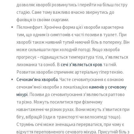
дозволяє хворобі розвинутись і перейти на більш гостру
стадію. Саме тому важливо вчасно звернутись до
фахівця із своїми скаргами.
Пієлонефрит. Хронічна форма цієї хвороби характерна
тим, що одним із симптомів є часті позиви в туалет. При
хворобі також наявний тупий ниючий біль в попереку. Він
може сильнішати при холодній погоді. Якщо хвороба
прогресує – підвищується температура тіла, з’являється
лихоманка та озноб. В
сечі з’являється кров
та гній.
Розвиток хвороби спричиняє артеріальну гіпертензію.
Сечокам’яна хвороба
. Часте сечовипускання є ознакою
сечокам’яної хвороби з локалізацією
каменів у сечовому
міхурі
. Позиви до сечовипускання з’являються раптово
та різко. Можуть посилитися при фізичному
навантаженні чи різких рухах. Вони можуть з’явитися при
бігу, вібрацій (їзди в транспорті чи велосипеді тощо).
Струмінь сечі може зненацька перерватися, при чому є
відчуття переповненого сечового міхура. Присутній біль з