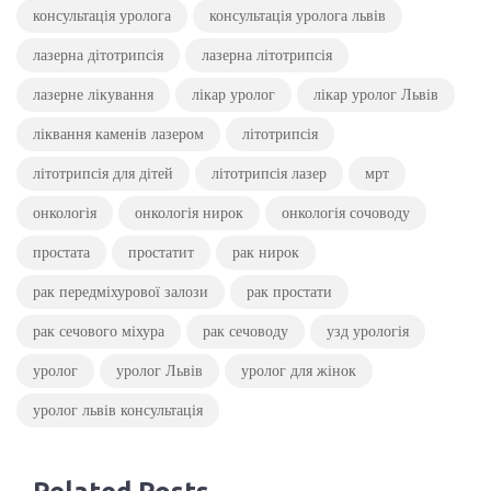
консультація уролога
консультація уролога львів
лазерна дітотрипсія
лазерна літотрипсія
лазерне лікування
лікар уролог
лікар уролог Львів
ліквання каменів лазером
літотрипсія
літотрипсія для дітей
літотрипсія лазер
мрт
онкологія
онкологія нирок
онкологія сочоводу
простата
простатит
рак нирок
рак передміхурової залози
рак простати
рак сечового міхура
рак сечоводу
узд урологія
уролог
уролог Львів
уролог для жінок
уролог львів консультація