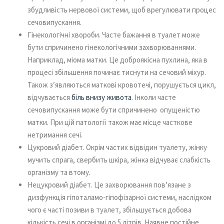
збудливість нервової системи, щоб врегулювати процес
сечовипускання.
Гінекологічні хвороби. Часте бажання в туалет може
бути спричинено гінекологічними захворюваннями.
Наприклад, міома матки. Це доброякісна пухлина, яка в
процесі збільшення починає тиснути на сечовий міхур.
Також з’являються маткові кровотечі, порушується цикл,
відчувається
біль внизу живота
. Інколи часте
сечовипускання може бути спричинено опущеністю
матки. При цій патології також має місце часткове
нетримання сечі.
Цукровий діабет. Окрім частих відвідин туалету, жінку
мучить спрага, свербить шкіра, жінка відчуває слабкість
організму та втому.
Нецукровий діабет. Це захворювання пов’язане з
дизфункція гіпоталамо-гіпофізарної системи, наслідком
чого є часті позиви в туалет, збільшується добова
кількість сечі в організмі до 5 літрів. Наявне постійне