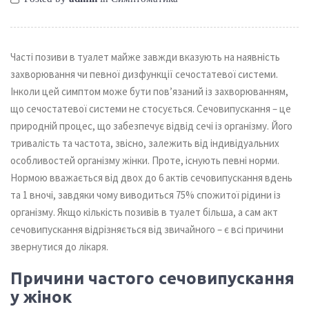
Часті позиви в туалет майже завжди вказують на наявність
захворювання чи певної дизфункції сечостатевої системи.
Інколи цей симптом може бути пов’язаний із захворюванням,
що сечостатевої системи не стосується. Сечовипускання – це
природній процес, що забезпечує відвід сечі із організму. Його
тривалість та частота, звісно, залежить від індивідуальних
особливостей організму жінки. Проте, існують певні норми.
Нормою вважається від двох до 6 актів сечовипускання вдень
та 1 вночі, завдяки чому виводиться 75% спожитої рідини із
організму. Якщо кількість позивів в туалет більша, а сам акт
сечовипускання відрізняється від звичайного – є всі причини
звернутися до лікаря.
Причини частого сечовипускання
у жінок