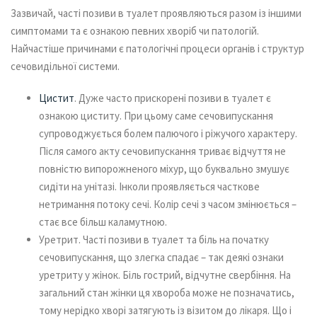
Зазвичай, часті позиви в туалет проявляються разом із іншими
симптомами та є ознакою певних хворіб чи патологій.
Найчастіше причинами є патологічні процеси органів і структур
сечовидільної системи.
Цистит
. Дуже часто прискорені позиви в туалет є
ознакою циститу. При цьому саме сечовипускання
супроводжується болем палючого і ріжучого характеру.
Після самого акту сечовипускання триває відчуття не
повністю випорожненого міхур, що буквально змушує
сидіти на унітазі. Інколи проявляється часткове
нетримання потоку сечі. Колір сечі з часом змінюється –
стає все більш каламутною.
Уретрит. Часті позиви в туалет та біль на початку
сечовипускання, що злегка спадає – так деякі ознаки
уретриту у жінок. Біль гострий, відчутне свербіння. На
загальний стан жінки ця хвороба може не позначатись,
тому нерідко хворі затягують із візитом до лікаря. Що і