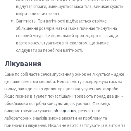
відчуття спраги, зменшується маса тіла, виникає сухість
шкіри і слизових залоз.
Вагітність. При вагітності відбувається стрімке
збільшення розмірів матки і вона починає тиснути на
сечовий міхур. Це нормальний процес, проте завжди
варто консультуватися з гінекологом, що зможе
слідкувати за перебігом вагітності.
Лікування
Саме по собі часте сечовипускання у жінок не лікується – адже
це лише симптом хвороби. Немає змісту зосереджуватись на
ньому, завжди лікар уролог працює над усуненням хвороби.
Якщо позиви в туалет почастішали і тривають понад два дні –
обов’язково потрібна консультація в уролога. Фахівець
використовуючи сучасне
обладнання
, результати
лабораторних аналізів зможе вказати на проблему та
призначити лікування. Ніколи не варто затягувати із візитом та