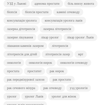
УЗД у Львові
аденома простати
біль внизу живота
біопсія
біопсія простати
камені сечоводу
консультація уролога
консультація уролога львів
лазерна дітотрипсія
лазерна літотрипсія
лазерне лікування
лікар уролог
лікар уролог Львів
ліквання каменів лазером
літотрипсія
літотрипсія для дітей
літотрипсія лазер
мрт
онкологія
онкологія нирок
онкологія сочоводу
простата
простатит
рак нирок
рак передміхурової залози
рак простати
рак сечового міхура
рак сечоводу
узд урологія
уролог
уролог Львів
уролог для жінок
уролог львів консультація