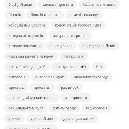
УЗД у Львові
аденома простати
біль внизу живота
біопсія
біопсія простати
камені сечоводу
консультація уролога
консультація уролога львів
лазерна дітотрипсія
лазерна літотрипсія
лазерне лікування
лікар уролог
лікар уролог Львів
ліквання каменів лазером
літотрипсія
літотрипсія для дітей
літотрипсія лазер
мрт
онкологія
онкологія нирок
онкологія сочоводу
простата
простатит
рак нирок
рак передміхурової залози
рак простати
рак сечового міхура
рак сечоводу
узд урологія
уролог
уролог Львів
уролог для жінок
уролог львів консультація