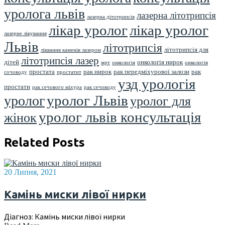
уролога львів
лазерна літотрипсія
лазерна дітотрипсія
лікар уролог
лікар уролог
лазерне лікування
Львів
літотрипсія
літотрипсія для
ліквання каменів лазером
літотрипсія лазер
дітей
онкологія нирок
мрт
онкологія
онкологія
простата
рак нирок
рак передміхурової залози
рак
сочоводу
простатит
узд урологія
простати
рак сечового міхура
рак сечоводу
уролог Львів
уролог
уролог для
уролог львів консультація
жінок
Related Posts
20 Липня, 2021
Камінь миски лівої нирки
Діагноз: Камінь миски лівої нирки