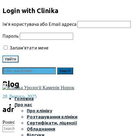
Login with Clinika
Ім'я користувача або Email адреса
Пароль
Запам'ятати мене
Blog
28 Лютого, 2025
Головна
Про нас
adriano
Про клініку
Розташування клініки
Posted by
Сертифікати, ліцензії
Обладнання
Відгуки