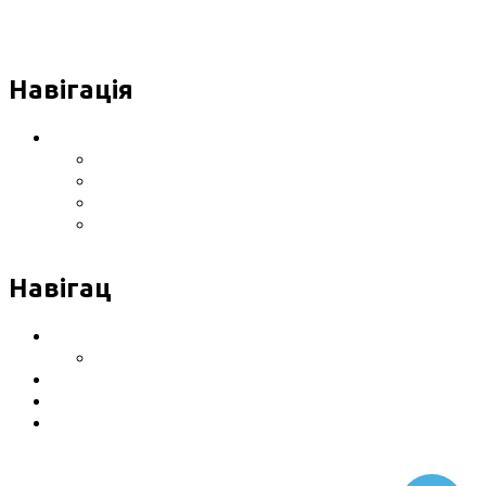
Навігація
Інформація про Клініку
Розташування клініки
Обладнання
Сертифікати, ліцензії
Відгуки
Навігац
Послуги
Ціни на послуги
Контакти
Розташування клініки
Політика конфіденційності