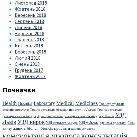
Листопад 2018
Жовтень 2018
Вересень 2018
Серпень 2018
Липень 2018
Червень 2018
Травень 2018
Квітень 2018
Березень 2018
Лютий 2018
Січень 2018
Грудень 2017
Жовтень 2017
Почначки
Health
Medical
Medicines
Laboratory
Hospital
Трансуретральна
резекція простати
Трансуретральна резекція простати у Львові
Трансуретральна
УЗД
резекція севого міхура
Трансуретральна резекція сечового міхура у Львові
Львів
УЗД нирок
біль
УЗД сечового міхура
УЗД у Львові
аденома простати
внизу живота
біопсія
біопсія простати
камені сечоводу
консультація уролога
консультація