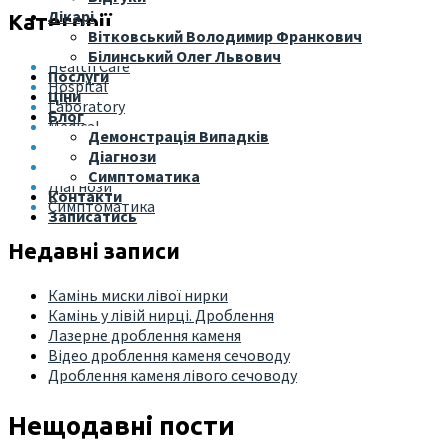
Лікарі
Категорії
Вітковський Володимир Франкович
Білинський Олег Львович
Health Care
Послуги
Hospital
Ціни
Laboratory
Блог
Medical
Демонстрація Випадків
Без рубрики
Діагнози
Демонстрація Випадків
Симптоматика
Діагнози
Контакти
Симптоматика
Записатись
Недавні записи
Камінь миски лівої нирки
Камінь у лівій нирці. Дроблення
Лазерне дроблення каменя
Відео дроблення каменя сечоводу
Дроблення каменя лівого сечоводу
Нещодавні пости